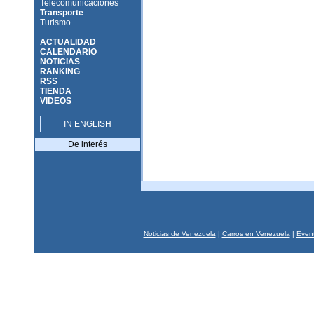
Telecomunicaciones
Transporte
Turismo
ACTUALIDAD
CALENDARIO
NOTICIAS
RANKING
RSS
TIENDA
VIDEOS
IN ENGLISH
De interés
Noticias de Venezuela
|
Carros en Venezuela
|
Event