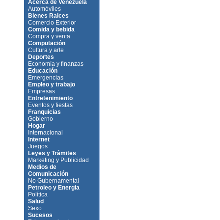
Acerca de Venezuela
Automóviles
Bienes Raices
Comercio Exterior
Comida y bebida
Compra y venta
Computación
Cultura y arte
Deportes
Economía y finanzas
Educación
Emergencias
Empleo y trabajo
Empresas
Entretenimiento
Eventos y fiestas
Franquicias
Gobierno
Hogar
Internacional
Internet
Juegos
Leyes y Trámites
Marketing y Publicidad
Medios de
Comunicación
No Gubernamental
Petroleo y Energia
Política
Salud
Sexo
Sucesos