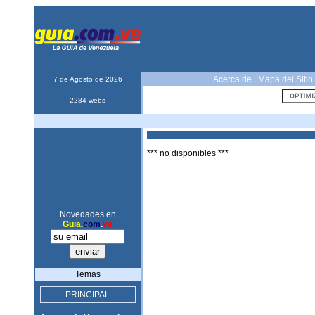
Acerca de
|
Mapa del Sitio
7 de Agosto de 2026
2284 webs
*** no disponibles ***
Novedades en
Guia
.
com
.
ve
Temas
PRINCIPAL