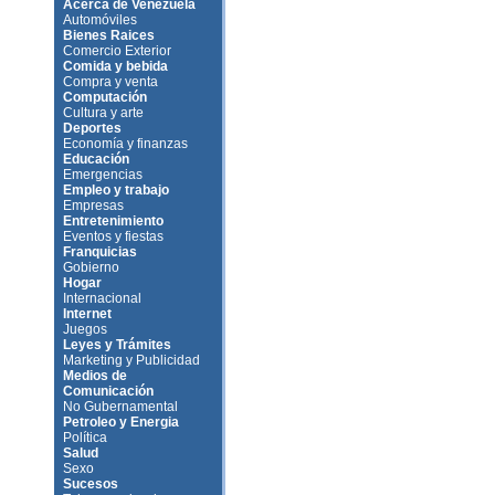
Acerca de Venezuela
Automóviles
Bienes Raices
Comercio Exterior
Comida y bebida
Compra y venta
Computación
Cultura y arte
Deportes
Economía y finanzas
Educación
Emergencias
Empleo y trabajo
Empresas
Entretenimiento
Eventos y fiestas
Franquicias
Gobierno
Hogar
Internacional
Internet
Juegos
Leyes y Trámites
Marketing y Publicidad
Medios de
Comunicación
No Gubernamental
Petroleo y Energia
Política
Salud
Sexo
Sucesos