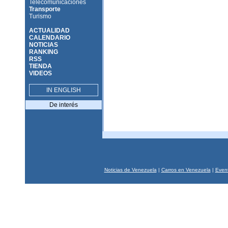
Telecomunicaciones
Transporte
Turismo
ACTUALIDAD
CALENDARIO
NOTICIAS
RANKING
RSS
TIENDA
VIDEOS
IN ENGLISH
De interés
Noticias de Venezuela
|
Carros en Venezuela
|
Event