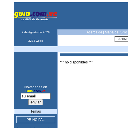
Acerca de
|
Mapa del Sitio
7 de Agosto de 2026
2284 webs
*** no disponibles ***
Novedades en
Guia
.
com
.
ve
Temas
PRINCIPAL