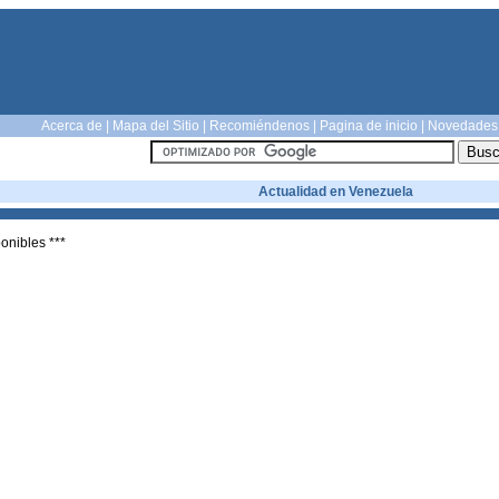
Acerca de
|
Mapa del Sitio
|
Recomiéndenos
|
Pagina de inicio
|
Novedades
Actualidad en Venezuela
ponibles ***