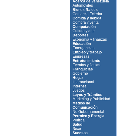
Acerca de Venezuela
Automóviles
Bienes Raices
Comercio Exterior
Comida y bebida
Compra y venta
Computación
Cultura y arte
Deportes
Economía y finanzas
Educación
Emergencias
Empleo y trabajo
Empresas
Entretenimiento
Eventos y fiestas
Franquicias
Gobierno
Hogar
Internacional
Internet
Juegos
Leyes y Trámites
Marketing y Publicidad
Medios de
Comunicación
No Gubernamental
Petroleo y Energia
Política
Salud
Sexo
Sucesos