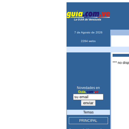
7 de Agosto de 2026
2284 webs
*** no dis
Novedades en
Guia
.
com
.
ve
Temas
PRINCIPAL