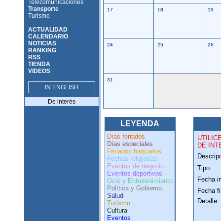
Telecomunicaciones
Transporte
17
18
19
Turismo
ACTUALIDAD
CALENDARIO
NOTICIAS
24
25
26
RANKING
RSS
TIENDA
VIDEOS
31
IN ENGLISH
De interés
LEYENDA
Días feriados
UTILIC
Días especiales
DE INT
Feriados bancarios
Descripc
Fechas religiosas
Eventos de negocio
Tipo:
Eventos deportivos
Fecha in
Ocio y Entretenimiento
Política y Gobierno
Fecha fi
Salud
Detalle:
Turismo
Cultura
Eventos