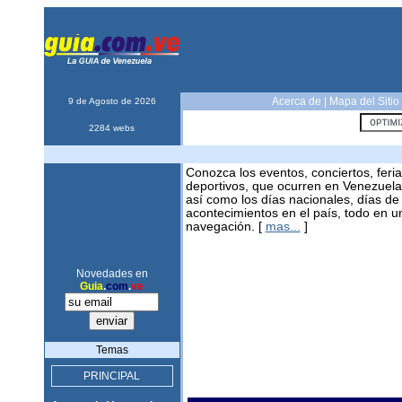
Acerca de
|
Mapa del Sitio
9 de Agosto de 2026
2284 webs
Conozca los eventos, conciertos, feri
deportivos, que ocurren en Venezuela
así como los días nacionales, días de
acontecimientos en el país, todo en un 
navegación. [
mas...
]
Novedades en
Guia
.
com
.
ve
Temas
PRINCIPAL