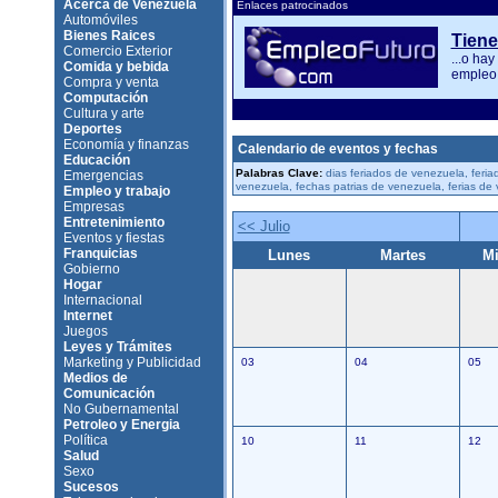
Acerca de Venezuela
Enlaces patrocinados
Automóviles
Bienes Raices
Tiene
Comercio Exterior
...o ha
Comida y bebida
empleo,
Compra y venta
Computación
Cultura y arte
Deportes
Economía y finanzas
Calendario de eventos y fechas
Educación
Palabras Clave:
dias feriados de venezuela, feri
Emergencias
venezuela, fechas patrias de venezuela, ferias d
Empleo y trabajo
Empresas
Entretenimiento
<< Julio
Eventos y fiestas
Franquicias
Lunes
Martes
Mi
Gobierno
Hogar
Internacional
Internet
Juegos
Leyes y Trámites
Marketing y Publicidad
03
04
05
Medios de
Comunicación
No Gubernamental
Petroleo y Energia
Política
10
11
12
Salud
Sexo
Sucesos