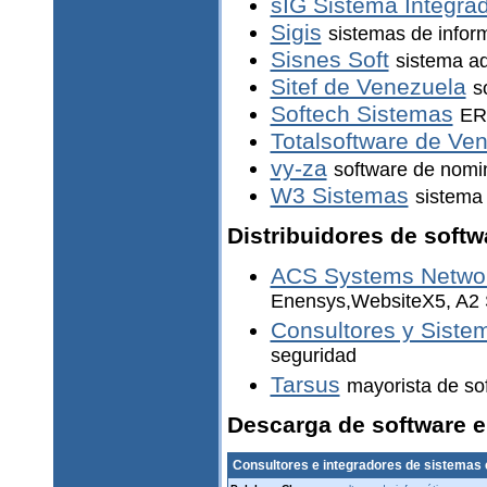
sIG Sistema Integra
Sigis
sistemas de infor
Sisnes Soft
sistema ad
Sitef de Venezuela
s
Softech Sistemas
ER
Totalsoftware de Ve
vy-za
software de nomi
W3 Sistemas
sistema 
Distribuidores de softw
ACS Systems Netwo
Enensys,WebsiteX5, A2 
Consultores y Siste
seguridad
Tarsus
mayorista de so
Descarga de software 
Consultores e integradores de sistemas