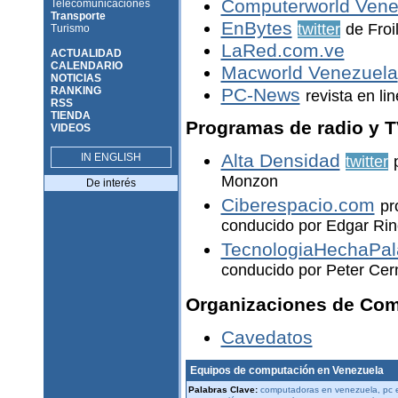
Computerworld Vene
Telecomunicaciones
Transporte
EnBytes
twitter
de Fro
Turismo
LaRed.com.ve
ACTUALIDAD
CALENDARIO
Macworld Venezuela
NOTICIAS
RANKING
PC-News
revista en li
RSS
TIENDA
Programas de radio y 
VIDEOS
Alta Densidad
IN ENGLISH
twitter
Monzon
De interés
Ciberespacio.com
pr
conducido por Edgar Ri
TecnologiaHechaPal
conducido por Peter Cer
Organizaciones de Com
Cavedatos
Equipos de computación en Venezuela
Palabras Clave:
computadoras en venezuela, pc e