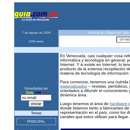
Acerca de
|
Mapa del Sitio
7 de Agosto de 2026
2284 webs
En Venezuela, casi cualquier cosa ref
informática y tecnología en general, 
Internet. Y si existe en Internet, lo t
producto de la extensa recopilación d
materia de tecnología de información
Para comenzar, tenemos una nutrida l
especializados
– revistas, periódicos,
Novedades en
orientados a difundir el conocimiento
Guia
.
com
.
ve
dinámica área.
Luego tenemos el área de
hardware o
donde listamos tanto a fabricantes de
representación en el país, como los d
Temas
canales que estos utilizan para llegar 
PRINCIPAL