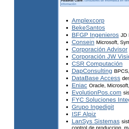
Palabras Clave:
consultores de informática en ve
información
Amplexcorp
BekeSantos
BFGP Ingenieros
JD 
Consein
Microsoft, Sy
Corporación Advisor
Corporación JW Visi
CSR Computación
DapConsulting
BPCS,
DataBase Access
de
Eniac
Oracle, Microsoft
EvolutionPos.com
si
FYC Soluciones Integ
Grupo Ingedigit
ISF Alpiz
LanSys Sistemas
sis
control de produccion, 