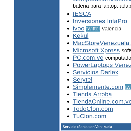
bateria para laptop, adap
IESCA
Inversiones InfaPro
ivoo
twitter
valencia
Kekul
MacStoreVenezuela
Microsoft Xpress
soft
PC.com.ve
computador
PowerLaptops Vene
Servicios Darlex
Serytel
Simplemente.com
tw
Tienda Arroba
TiendaOnline.com.v
TodoClon.com
TuClon.com
Servicio técnico en Venezuela