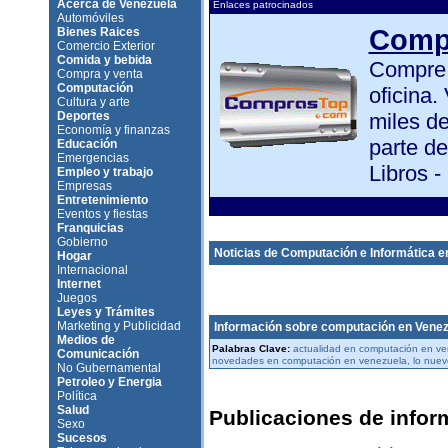
Acerca de Venezuela
Enlaces patrocinados
Automóviles
Comp
Bienes Raices
Comercio Exterior
Comida y bebida
Compre 
Compra y venta
Computación
oficina.
Cultura y arte
Deportes
miles de
Economía y finanzas
parte d
Educación
Emergencias
Libros -
Empleo y trabajo
Empresas
Entretenimiento
Eventos y fiestas
Franquicias
Gobierno
Noticias de Computación e Informática e
Hogar
Internacional
Internet
Juegos
Leyes y Trámites
Marketing y Publicidad
Información sobre computación en Venez
Medios de
Palabras Clave:
actualidad en computación en ven
Comunicación
novedades en computación en venezuela, lo nuev
No Gubernamental
Petroleo y Energia
Política
Salud
Publicaciones de infor
Sexo
Sucesos