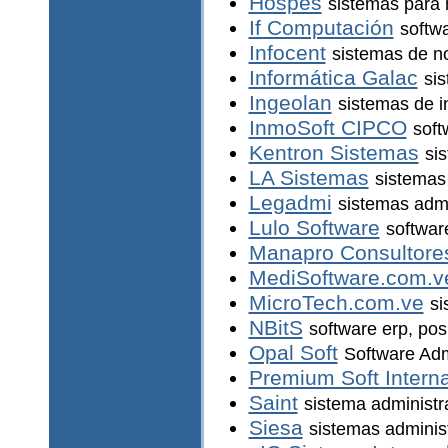
Hospes
sistemas para 
If Computación
softwa
Infocent
sistemas de n
Informática Galac
sis
Ingeolan
sistemas de i
InmoSoft CIPCO
soft
Kentron Sistemas
si
LA Sistemas
sistemas 
Legadmi
sistemas admi
Lulo Software
softwar
Manapro Consultore
MediSoftware.com.v
MicroTech.com.ve
si
NBitS
software erp, pos
Opal Soft
Software Adm
Premium Soft Interna
Saint
sistema administr
Siesa
sistemas adminis