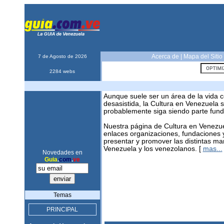
Acerca de
|
Mapa del Sitio
7 de Agosto de 2026
2284 webs
Aunque suele ser un área de la vida 
desasistida, la Cultura en Venezuela 
probablemente siga siendo parte fun
Nuestra página de Cultura en Venezuel
enlaces organizaciones, fundaciones 
presentar y promover las distintas ma
Venezuela y los venezolanos. [
mas...
Novedades en
Guia
.
com
.
ve
Temas
PRINCIPAL