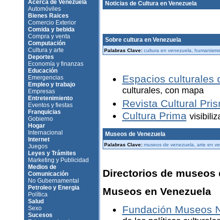
Acerca de Venezuela
Noticias de Cultura en Venezuela
Automóviles
Bienes Raices
Comercio Exterior
Comida y bebida
Compra y venta
Sobre cultura en Venezuela
Computación
Cultura y arte
Palabras Clave:
cultura en venezuela, humanism
Deportes
Economía y finanzas
Educación
Espacios culturales 
Emergencias
Empleo y trabajo
culturales, con mapa
Empresas
Entretenimiento
Revista Cultural Pri
Eventos y fiestas
Franquicias
Cultura Prima
visibili
Gobierno
Hogar
Internacional
Museos de Venezuela
Internet
Palabras Clave:
museos de venezuela, arte en v
Juegos
Leyes y Trámites
Marketing y Publicidad
Medios de
Directorios de museos
Comunicación
No Gubernamental
Petroleo y Energia
Museos en Venezuela
Política
Salud
Fundación Museos N
Sexo
Sucesos