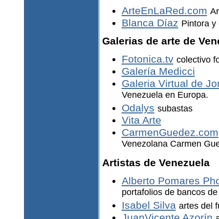
ArteEnLaRed.com
Ar
Blanca Díaz
Pintora y
Galerias de arte de Ven
Fotonica.tv
colectivo f
Galería Medicci
Galeria Virtual de 
Venezuela en Europa.
Odalys
subastas
Vita Arte
CarmenGuedez.com
Venezolana Carmen Gu
Artistas de Venezuela
Alberto Pomares Ph
portafolios de bancos d
Isabel Silva
artes del 
JuanVicente Azorín