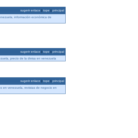
sugerir enlace
|
tope
|
principal
venezuela, información económica de
sugerir enlace
|
tope
|
principal
zuela, precio de la divisa en venezuela
sugerir enlace
|
tope
|
principal
eo en venezuela, revistas de negocio en