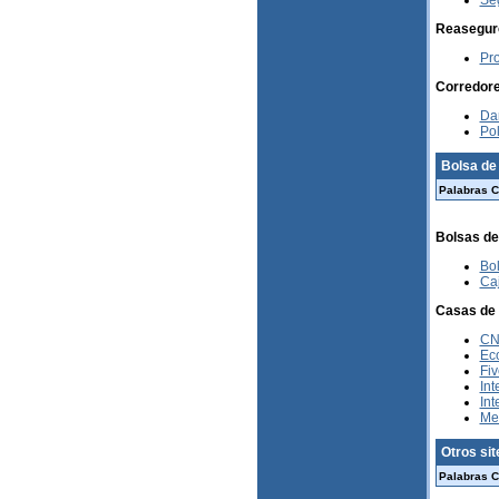
Se
Reasegur
Pr
Corredore
Dar
Pol
Bolsa de
Palabras C
Bolsas de
Bol
Ca
Casas de 
CNI
Ec
Fiv
Int
Int
Me
Otros si
Palabras C