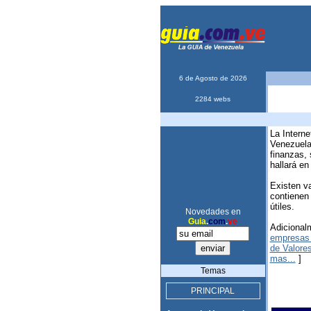
6 de Agosto de 2026
2284 webs
La Intern
Venezuela
finanzas,
hallará en
Existen v
contienen 
útiles.
Novedades en
Guia
.
com
.
ve
Adicional
empresas 
de Valore
mas...
]
Temas
PRINCIPAL