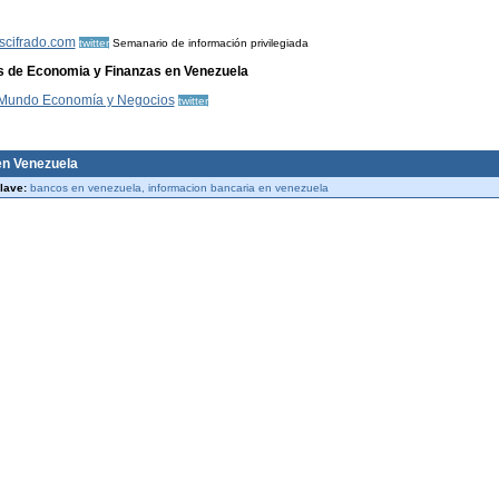
scifrado.com
twitter
Semanario de información privilegiada
s de Economia y Finanzas en Venezuela
 Mundo Economía y Negocios
twitter
n Venezuela
lave:
bancos en venezuela, informacion bancaria en venezuela