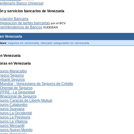
entenario Banco Universal
ón y servicios bancarios de Venezuela
ociación Bancaria
paracion de tarifas bancarias
por el BCV
perintendencia de Bancos
SUDEBAN
en Venezuela
lave:
seguros en venezuela, mercado asegurador en venezuela
n Venezuela
oras en Venezuela
guros Maracaibo
nesco Seguros
terbank Seguros
Mundial - Venezolana de Seguros de Crédito
Oriental de Seguros
PFRE - La Seguridad
tinacional de Seguros
uros Caracas de Liberty Mutual
guros Catatumbo
guros Guayana
guros La Occidental
guros La Previsora
uros La Vitalicia
uros Mercantil
guros Nuevo Mundo