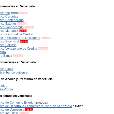
iversales en Venezuela
ncaribe
twitter
Top 500
nco Canarias
nco Confederado
co Exterior
Top 500
nco Fondocomun
Top 500
nco Mercantil
Top 50
nco Nacional de Crédito
nco Occidental de Descuento
Top 500
co Provincial
Top 50
nco Sofitasa
nco Venezolano de Credito
Top 500
npro
rp Banca
Top 500
merciales en Venezuela
nco Plaza
ivar banco universal
 de Ahorro y Préstamo en Venezuela
nplus
sa Propia
l estado en Venezuela
nco de Comercio Exterior
BANCOEX
nco de Desarrollo Económico y Social de Venezuela
BANDES
nco de Venezuela
Top 50
co Industrial
Top 500