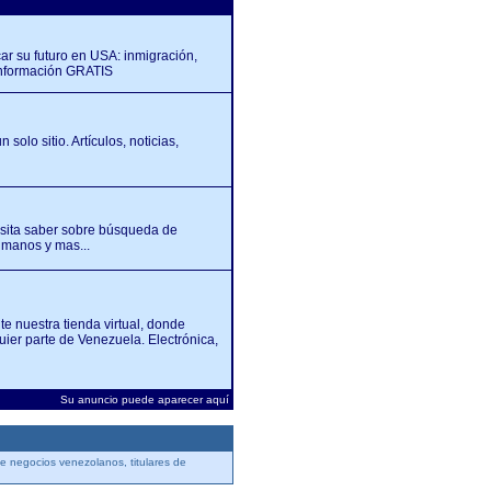
car su futuro en USA: inmigración,
Información GRATIS
olo sitio. Artículos, noticias,
esita saber sobre búsqueda de
umanos y mas...
te nuestra tienda virtual, donde
uier parte de Venezuela. Electrónica,
Su anuncio puede aparecer aquí
 negocios venezolanos, titulares de