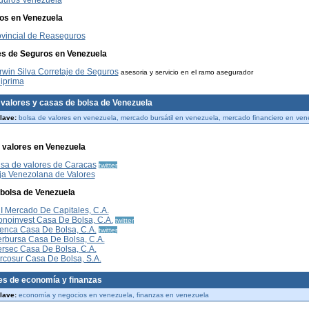
guros Venezuela
os en Venezuela
ovincial de Reaseguros
s de Seguros en Venezuela
win Silva Corretaje de Seguros
asesoria y servicio en el ramo asegurador
iprima
 valores y casas de bolsa de Venezuela
lave:
bolsa de valores en venezuela, mercado bursátil en venezuela, mercado financiero en ven
 valores en Venezuela
sa de valores de Caracas
twitter
ja Venezolana de Valores
bolsa de Venezuela
 Mercado De Capitales, C.A.
onoinvest Casa De Bolsa, C.A.
twitter
enca Casa De Bolsa, C.A.
twitter
erbursa Casa De Bolsa, C.A.
ersec Casa De Bolsa, C.A.
rcosur Casa De Bolsa, S.A.
tes de economía y finanzas
lave:
economía y negocios en venezuela, finanzas en venezuela