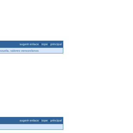
sugerir enlace
|
tope
|
principal
ezuela, valores venezolanos
sugerir enlace
|
tope
|
principal