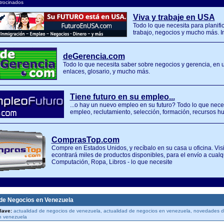
trocinados
Viva y trabaje en USA
Todo lo que necesita para planifi
trabajo, negocios y mucho más. 
deGerencia.com
Todo lo que necesita saber sobre negocios y gerencia, en un s
enlaces, glosario, y mucho más.
Tiene futuro en su empleo...
...o hay un nuevo empleo en su futuro? Todo lo que nec
empleo, reclutamiento, selección, formación, recursos h
ComprasTop.com
Compre en Estados Unidos, y recíbalo en su casa u oficina. Visi
econtrará miles de productos disponibles, para el envío a cualq
Computación, Ropa, Libros - lo que necesite
 de Negocios en Venezuela
lave:
actualidad de negocios de venezuela, actualidad de negocios en venezuela, novedades de
n venezuela