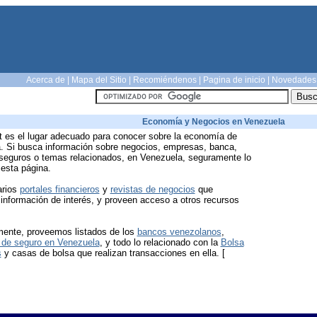
Acerca de
|
Mapa del Sitio
|
Recomiéndenos
|
Pagina de inicio
|
Novedades
Economía y Negocios en Venezuela
et es el lugar adecuado para conocer sobre la economía de
. Si busca información sobre negocios, empresas, banca,
 seguros o temas relacionados, en Venezuela, seguramente lo
 esta página.
arios
portales financieros
y
revistas de negocios
que
información de interés, y proveen acceso a otros recursos
mente, proveemos listados de los
bancos venezolanos
,
de seguro en Venezuela
, y todo lo relacionado con la
Bolsa
s
y casas de bolsa que realizan transacciones en ella. [