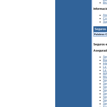
Bic
Informaci
As
Com
Su
Seguros 
Palabras C
Seguros e
Asegurad
Se
Ba
In
La 
La 
MA
Mul
Seg
Se
Se
Se
Se
Seg
Seg
Se