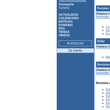
Telecomunicaciones
Transporte
Turismo
Portales
Palabras C
ACTUALIDAD
venezuela
CALENDARIO
NOTICIAS
RANKING
Co
RSS
De
TIENDA
Ec
VIDEOS
Dólar
IN ENGLISH
Palabras C
De interés
Ba
Revistas
Palabras C
venezuela
Revistas 
En
Ge
Pu
Rev
Rev
Rev