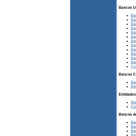
Bancos Un
Ba
Ba
Ba
Ban
Ba
Ba
Ba
Ba
Ban
Ba
Ba
Ba
Co
Bancos Co
Ba
Bol
Entidades
Ba
Ca
Bancos de
Ba
Ba
Ba
Ban