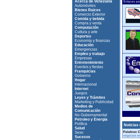
Acerca de Venezuela
Enlaces pa
Automóviles
Bienes Raices
Comercio Exterior
Comida y bebida
Compra y venta
Computación
Cultura y arte
Deportes
Economía y finanzas
Educación
Emergencias
Empleo y trabajo
Empresas
Entretenimiento
Eventos y fiestas
Franquicias
Gobierno
Hogar
Internacional
Internet
Juegos
Leyes y Trámites
Marketing y Publicidad
Medios de
Comunicación
No Gubernamental
Petroleo y Energia
Política
Noticias
Salud
Palabras C
Sexo
negocios e
Sucesos