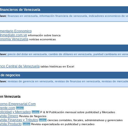
 financieros de Venezuela
lave:
finanzas en venezuela, información financiera de venezuela, indicadores economicos de 
mentario Economico
Inmediato.com.ve
información sobre banca
onomía Venezuela
noticias economicas
lave:
precio del dolar en venezuela, cambio de dólares en venezuela, paridad cambiaria en vene
nco Central de Venezuela
tablas históricas en Excel
 de negocios
lave:
revistas de gerencia en venezuela, revistas de finanzas en venezuela, revistas de mercad
en Venezuela
torno-Empresarial.Com
rente.com
twitter
blicidad y Mercadeo
twitter
P & M Publicación mensual sobre publicidad y Mercadeo
ista Dinero
Revista de Negocios
ista Finanzas y Tributos
twitter
ciencias contables, fiscales, administrativas y gerenciales
ista Producto
twitter
Revista especializada en publicidad y mercadeo