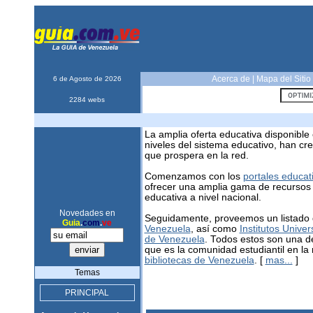
Acerca de
|
Mapa del Sitio
6 de Agosto de 2026
2284 webs
La amplia oferta educativa disponible
niveles del sistema educativo, han c
que prospera en la red.
Comenzamos con los
portales educat
ofrecer una amplia gama de recursos
educativa a nivel nacional.
Novedades en
Seguidamente, proveemos un listado
Guia
.
com
.
ve
Venezuela
, así como
Institutos Univer
de Venezuela
. Todos estos son una d
que es la comunidad estudiantil en la 
bibliotecas de Venezuela
. [
mas...
]
Temas
PRINCIPAL