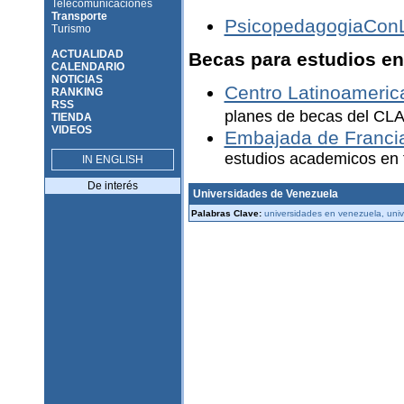
Telecomunicaciones
Transporte
PsicopedagogiaCon
Turismo
ACTUALIDAD
Becas para estudios en
CALENDARIO
NOTICIAS
Centro Latinoamerica
RANKING
RSS
planes de becas del CL
TIENDA
VIDEOS
Embajada de Francia
estudios academicos en 
IN ENGLISH
De interés
Universidades de Venezuela
Palabras Clave:
universidades en venezuela, univ