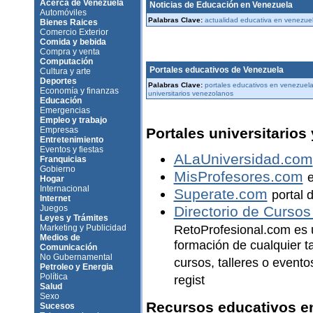
Acerca de Venezuela
Noticias de Educación en Venezuela
Automóviles
Palabras Clave:
actualidad educativa en venezue
Bienes Raices
Comercio Exterior
Comida y bebida
Compra y venta
Computación
Portales educativos de Venezuela
Cultura y arte
Deportes
Palabras Clave:
portales educativos en venezuela
Economía y finanzas
universitarios venezolanos
Educación
Emergencias
Empleo y trabajo
Empresas
Portales universitarios
Entretenimiento
Eventos y fiestas
ALaUniversidad.com
Franquicias
Gobierno
MisProfesores.com
e
Hogar
Internacional
Superate.com
portal 
Internet
Juegos
Directorio de Curso
Leyes y Trámites
Marketing y Publicidad
RetoProfesional.com es u
Medios de
formación de cualquier t
Comunicación
No Gubernamental
cursos, talleres o evento
Petroleo y Energia
Política
regist
Salud
Sexo
Recursos educativos e
Sucesos