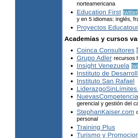
norteamericana
Education First
twitter
y en 5 idiomas: inglés, f
Proyectos Educatou
Academias y cursos va
Coinca Consultores
Grupo Adler
recursos 
Insight Venezuela
twi
Instituto de Desarrol
Instituto San Rafael
LiderazgoSinLímite
NuevasCompetencia
gerencial y gestión del c
StephanKaiser.com
personal
Training Plus
Turismo y Promocio