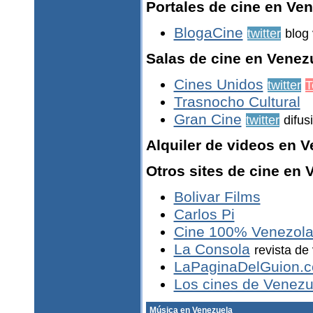
Portales de cine en Ve
BlogaCine
twitter
blog
Salas de cine en Venez
Cines Unidos
twitter
T
Trasnocho Cultural
Gran Cine
twitter
difus
Alquiler de videos en 
Otros sites de cine en 
Bolivar Films
Carlos Pi
Cine 100% Venezol
La Consola
revista de
LaPaginaDelGuion.
Los cines de Venezu
Música en Venezuela