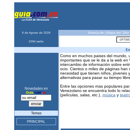
Acerca de
|
Mapa del Sitio
6 de Agosto de 2026
2284 webs
En
Como en muchos paises del mundo, u
importantes que se le da a la web en
intercambio de información sobre entr
ocio. Cientos o miles de páginas han s
necesidad que tienen niños, jóvenes 
alternativas para pasar su tiempo libre
Entre las opciones mas populares para
Novedades en
Venezolano se encuentra todo lo rela
Guia
.
com
.
ve
(películas, salas, etc.),
música
y
teatr
Temas
PRINCIPAL