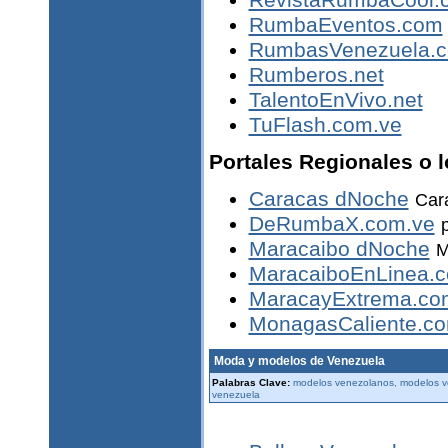
RevistaRumbaCool.
RumbaEventos.com
RumbasVenezuela.
Rumberos.net
TalentoEnVivo.net
TuFlash.com.ve
Portales Regionales o 
Caracas dNoche
Car
DeRumbaX.com.ve
Maracaibo dNoche
M
MaracaiboEnLinea.
MaracayExtrema.co
MonagasCaliente.c
Moda y modelos de Venezuela
Palabras Clave:
modelos venezolanos, modelos ve
venezuela