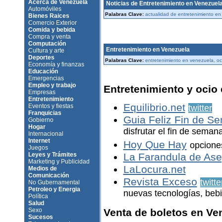
Acerca de Venezuela
Noticias de Entretenimiento en Venezuel
Automóviles
Palabras Clave:
actualidad de entretenimiento en
Bienes Raices
Comercio Exterior
Comida y bebida
Compra y venta
Computación
Entretenimiento en Venezuela
Cultura y arte
Deportes
Palabras Clave:
entretenimiento en venezuela, oc
Economía y finanzas
Educación
Emergencias
Empleo y trabajo
Entretenimiento y ocio
Empresas
Entretenimiento
Equilibrio.net
Eventos y fiestas
twitter
Franquicias
Guia Feliz Fin de S
Gobierno
Hogar
disfrutar el fin de seman
Internacional
Internet
Hoy Que Hay
opciones
Juegos
Leyes y Trámites
La Farandula de Ase
Marketing y Publicidad
LaLocura.net
Medios de
Comunicación
Revista Exceso
twitte
No Gubernamental
Petroleo y Energia
nuevas tecnologías, beb
Política
Salud
Sexo
Venta de boletos en Ve
Sucesos