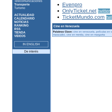
Telecomunicaciones
Evenpro
Transporte
Turismo
OnlyTicket.net
twitter
ACTUALIDAD
TicketMundo.com
twi
CALENDARIO
NOTICIAS
RANKING
Cine en Venezuela
RSS
Palabras Clave:
cine en venezuela, películas en v
TIENDA
maracaibo, cine en merida, cine en margarita
VIDEOS
IN ENGLISH
De interés