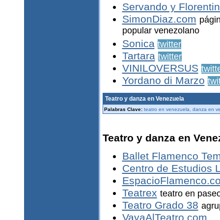
Servando y Florenti
SimonDiaz.com
págin
popular venezolano
Sonica
twitter
Tartara
twitter
VINILOVERSUS
twitt
Yordano di Marzo
twi
Teatro y danza en Venezuela
Palabras Clave:
teatro en venezuela, danza en ve
Teatro y danza en Vene
Ballet Flamenco Tem
Centro de Estudios 
EspacioFlamenco.c
Teatrex
teatro en paseo 
Teatro Grado 38
agru
VayaAlTeatro.com