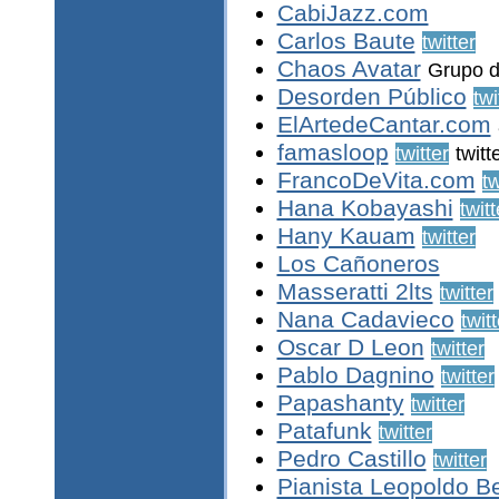
CabiJazz.com
Carlos Baute
twitter
Chaos Avatar
Grupo d
Desorden Público
twi
ElArtedeCantar.com
famasloop
twitter
twitt
FrancoDeVita.com
tw
Hana Kobayashi
twitt
Hany Kauam
twitter
Los Cañoneros
Masseratti 2lts
twitter
Nana Cadavieco
twitt
Oscar D Leon
twitter
Pablo Dagnino
twitter
Papashanty
twitter
Patafunk
twitter
Pedro Castillo
twitter
Pianista Leopoldo B