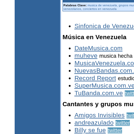
Palabras Clave:
musica de venezuela, grupos mus
venezolanos, conciertos en venezuela
Sinfonica de Venezu
Música en Venezuela
DateMusica.com
muheve
musica hecha 
MusicaVenezuela.c
NuevasBandas.com.
Record Report
estudi
SuperMusica.com.v
TuBanda.com.ve
twit
Cantantes y grupos mu
Amigos Invisibles
twi
andreazulado
twitter
Billy se fue
twitter