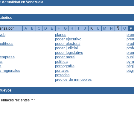
 Actualidad en Venezuela
fabético
enza por
A
B
C
D
E
F
G
H
I
J
K
L
M
N
Ñ
O
P
web
planos
pre
poder ejecutivo
pren
políticos
poder electoral
prod
poder judicial
prof
poder legislativo
prom
 empresa
poder moral
publ
as
política
pym
s
pornografía
pági
s regionales
portales
pági
posadas
precios de inmuebles
nuevos
 enlaces recientes ***