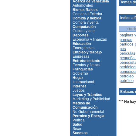
Acerca de Venezuela
Temas de
Automóviles
Bienes Raices
Comercio Exterior
Indice al
Comida y bebida
Compra y venta
Computación
comi
Cultura y arte
paginas 
Deportes
Economía y finanzas
parejas
Educación
partidos 
Emergencias
pcs
Empleo y trabajo
películas
Empresas
pequeña
Entretenimiento
periodist
Eventos y fiestas
periódico
Franquicias
periódico
Gobierno
petroleo
Hogar
petróleo
Internacional
Internet
Juegos
Enlaces 
Leyes y Trámites
Marketing y Publicidad
*** No hay
Medios de
Comunicación
No Gubernamental
Petroleo y Energia
Política
Salud
Sexo
Sucesos