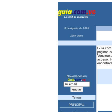
8 de Agosto de 2026
2284 webs
Guia.com.
páginas c
Venezuela,
acceso. T
encontrará
Novedades en
Guia
.
com
.
ve
Temas
PRINCIPAL