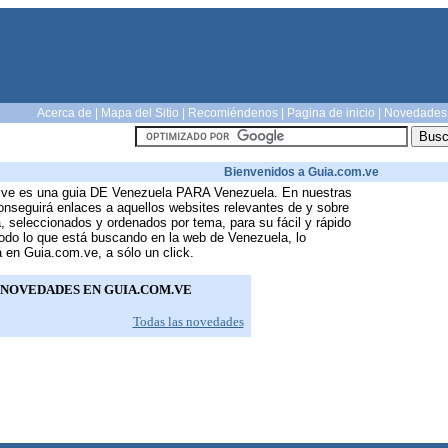
Acerca de
|
Mapa del Sitio
|
Recomiéndenos
|
Pagina de inicio
|
Novedades
Bienvenidos a Guia.com.ve
ve es una guia DE Venezuela PARA Venezuela. En nuestras
onseguirá enlaces a aquellos websites relevantes de y sobre
 seleccionados y ordenados por tema, para su fácil y rápido
odo lo que está buscando en la web de Venezuela, lo
 en Guia.com.ve, a sólo un click.
NOVEDADES EN GUIA.COM.VE
Todas las novedades