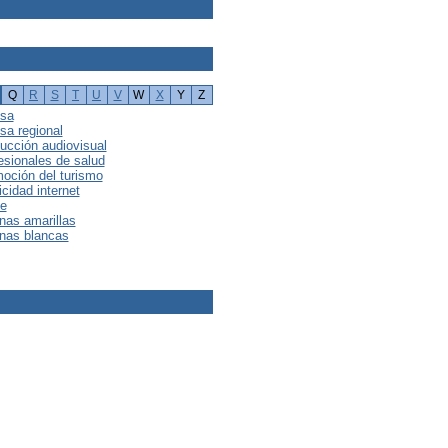
Q
R
S
T
U
V
W
X
Y
Z
nsa
sa regional
ucción audiovisual
esionales de salud
oción del turismo
icidad internet
e
nas amarillas
nas blancas