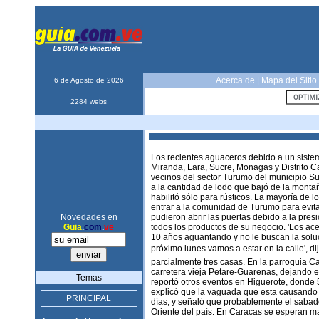
Acerca de
|
Mapa del Sitio
6 de Agosto de 2026
2284 webs
Los recientes aguaceros debido a un siste
Miranda, Lara, Sucre, Monagas y Distrito C
vecinos del sector Turumo del municipio Su
a la cantidad de lodo que bajó de la monta
habilitó sólo para rústicos. La mayoría de l
entrar a la comunidad de Turumo para evitar
Novedades en
pudieron abrir las puertas debido a la presi
Guia
.
com
.
ve
todos los productos de su negocio. 'Los ace
10 años aguantando y no le buscan la soluc
próximo lunes vamos a estar en la calle', 
parcialmente tres casas. En la parroquia C
carretera vieja Petare-Guarenas, dejando e
Temas
reportó otros eventos en Higuerote, donde 
explicó que la vaguada que esta causando p
PRINCIPAL
días, y señaló que probablemente el sabado
Oriente del país. En Caracas se esperan mas