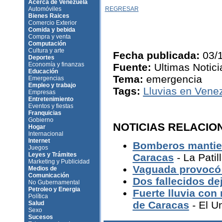
Acerca de Venezuela
Automóviles
REGRESAR
Bienes Raices
Comercio Exterior
Comida y bebida
Compra y venta
Computación
Cultura y arte
Fecha publicada:
03/1
Deportes
Economía y finanzas
Fuente:
Ultimas Notici
Educación
Tema:
emergencia
Emergencias
Empleo y trabajo
Tags:
Lluvias en Vene
Empresas
Entretenimiento
Eventos y fiestas
Franquicias
Gobierno
NOTICIAS RELACIO
Hogar
Internacional
Internet
Bomberos mantiene
Juegos
Leyes y Trámites
Caracas
- La Patil
Marketing y Publicidad
Vaguada provocó 
Medios de
Comunicación
Dos fallecidos de
No Gubernamental
Petroleo y Energia
Fuerte lluvia con
Política
de Caracas
- El U
Salud
Sexo
Sucesos