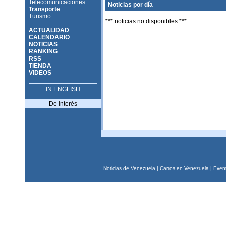
Telecomunicaciones
Noticias por día
Transporte
Turismo
*** noticias no disponibles ***
ACTUALIDAD
CALENDARIO
NOTICIAS
RANKING
RSS
TIENDA
VIDEOS
IN ENGLISH
De interés
Noticias de Venezuela
|
Carros en Venezuela
|
Event