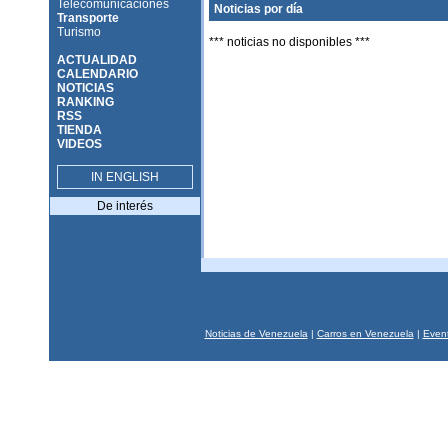
Telecomunicaciones
Noticias por día
Transporte
Turismo
*** noticias no disponibles ***
ACTUALIDAD
CALENDARIO
NOTICIAS
RANKING
RSS
TIENDA
VIDEOS
IN ENGLISH
De interés
Noticias de Venezuela
|
Carros en Venezuela
|
Event