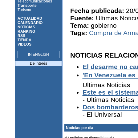
Telecomunicaciones
Transporte
Fecha publicada:
20/
Turismo
Fuente:
Ultimas Notici
ACTUALIDAD
CALENDARIO
Tema:
gobierno
NOTICIAS
RANKING
Tags:
Compra de Arma
RSS
TIENDA
VIDEOS
NOTICIAS RELACIO
IN ENGLISH
De interés
El desarme no ca
'En Venezuela es 
Ultimas Noticias
Este es el sistem
- Ultimas Noticias
Dos bombarderos 
- El Universal
Noticias por día