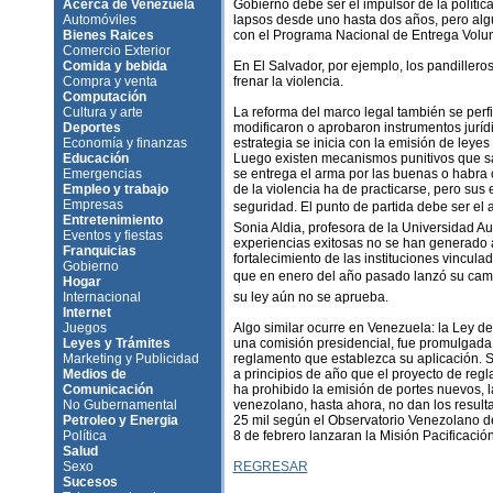
Acerca de Venezuela
Gobierno debe ser el impulsor de la política
Automóviles
lapsos desde uno hasta dos años, pero algu
Bienes Raices
con el Programa Nacional de Entrega Volu
Comercio Exterior
Comida y bebida
En El Salvador, por ejemplo, los pandiller
Compra y venta
frenar la violencia.
Computación
Cultura y arte
La reforma del marco legal también se perfi
Deportes
modificaron o aprobaron instrumentos juríd
Economía y finanzas
estrategia se inicia con la emisión de leye
Educación
Luego existen mecanismos punitivos que sa
Emergencias
se entrega el arma por las buenas o habra 
Empleo y trabajo
de la violencia ha de practicarse, pero sus 
Empresas
seguridad. El punto de partida debe ser el a
Entretenimiento
Sonia Aldia, profesora de la Universidad A
Eventos y fiestas
experiencias exitosas no se han generado 
Franquicias
fortalecimiento de las instituciones vincula
Gobierno
que en enero del año pasado lanzó su camp
Hogar
Internacional
su ley aún no se aprueba.
Internet
Juegos
Algo similar ocurre en Venezuela: la Ley d
Leyes y Trámites
una comisión presidencial, fue promulgada e
Marketing y Publicidad
reglamento que establezca su aplicación. Si
Medios de
a principios de año que el proyecto de regl
Comunicación
ha prohibido la emisión de portes nuevos, 
No Gubernamental
venezolano, hasta ahora, no dan los result
Petroleo y Energia
25 mil según el Observatorio Venezolano de
Política
8 de febrero lanzaran la Misión Pacificació
Salud
Sexo
REGRESAR
Sucesos