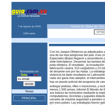
Acerca de
|
Mapa del Sitio
7 de Agosto de 2026
2284 webs
Con los Juegos Olímpicos ya adjudicados a l
una de las mas peligrosas del país. A las c
Especiales (Bope) llegaron y ascendieron p
siete helicópteros. Desarmar las bandas del
justa olímpica. El resultado:_la incautación
fabricación casera, 510 cargadores y 23 m
Novedades en
de desarme son por las malas. La estrategi
Guia
.
com
.
ve
violencia ha dado resultados en Latinoamér
cada vez gana mas adeptos: el intercambio
hay un puesto policial del programa de canj
entregar pistolas, rifles o municiones, y r
menos 1.500 armas, informó El Mundo de Es
Temas
sus índices de homicidios mediante la impl
computadoras, bicicletas y juguetes didactic
PRINCIPAL
carceles de maxima seguridad a penales c
por esos países. Las estrategias fueron apl