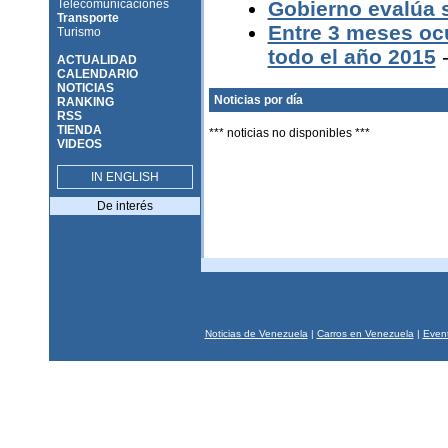
Telecomunicaciones
Gobierno evalúa s
Transporte
Entre 3 meses ocu
Turismo
todo el año 2015
-
ACTUALIDAD
CALENDARIO
NOTICIAS
Noticias por día
RANKING
RSS
TIENDA
*** noticias no disponibles ***
VIDEOS
IN ENGLISH
De interés
Noticias de Venezuela
|
Carros en Venezuela
|
Event