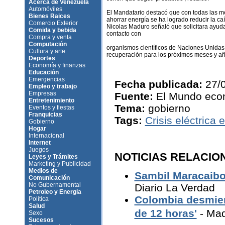
Acerca de Venezuela
Automóviles
El Mandatario destacó que con todas las m
Bienes Raices
ahorrar energía se ha logrado reducir la ca
Comercio Exterior
Nicolas Maduro señaló que solicitara ayuda
Comida y bebida
contacto con
Compra y venta
Computación
organismos científicos de Naciones Unidas.
Cultura y arte
recuperación para los próximos meses y años
Deportes
Economía y finanzas
Educación
Emergencias
Fecha publicada:
27/
Empleo y trabajo
Empresas
Fuente:
El Mundo eco
Entretenimiento
Tema:
gobierno
Eventos y fiestas
Franquicias
Tags:
Crisis eléctrica
Gobierno
Hogar
Internacional
Internet
Juegos
NOTICIAS RELACIO
Leyes y Trámites
Marketing y Publicidad
Medios de
Sambil Maracaibo 
Comunicación
No Gubernamental
Diario La Verdad
Petroleo y Energia
Colombia desmien
Política
Salud
de 12 horas'
- Ma
Sexo
Sucesos