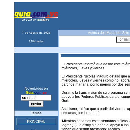
Acerca de
|
Mapa del Sitio
7 de Agosto de 2026
2284 webs
El Presidente informó que desde este miérc
miércoles, jueves y viernes
El Presidente Nicolas Maduro detalló que a
miércoles, jueves y viernes como no labora
partir de mañana, por lo menos por dos sem
Novedades en
Guia
.
com
.
ve
Durante la transmisión de su programa sema
apoyo a los Poderes Públicos para el cumpl
Guri.
Asimismo, ratificó que a partir del viernes
semanas, por lo menos'.
Temas
'Mientras pasamos estas semanas críticas, 
PRINCIPAL
lograr (...) Le estoy pidiendo el apoyo a l
tienen que seguir prestando', recalcó.