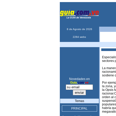
8 de Agosto de 2026
2284 webs
Especialis
sectores 
La manera
racionami
sostiene q
Novedades en
Guia
.
com
.
ve
Por ejempl
la zona, y
la Opsis 
racionar.
orden al 
suspensió
Temas
populares
habría qu
PRINCIPAL
megavatio