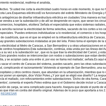
miento residencial, reafirma el analista,
fectivo. 'Si usted me corta la electricidad cuatro horas en este momento, lo que n
acota Lara.Esquemas eléctricosEl ex funcionario del extinto Ministerio de Energía y
s antagónicas de diseñar infraestructura eléctrica en ciudades.'Una manera es hac
e vendra a ser la subestación y de allí se desprende en rayos, que seran los circuit
 comercios, hospitales, etcétera'.Señala el especialista que estos sistemas radiales
sencilla racionar la electricidad de forma selectiva, sacando de los cortes a los ce
speciales. 'Puedes entonces individualizar a lo residencial, el comercio o los hospi
de cuadrícula, que es el que se empleó en la infraestructura eléctrica de Caracas, 
ay grandes subestaciones instaladas al pie del ívila. Poleo toma el ejemplo de l
a electricidad al Metro de Caracas, a San Bernardino y a otras urbanizaciones en 
e centros hospitalarios.Esta subestación, continúa, esta unida por las líneas del A
 a su vez a la subestación sur , que es la que trae la electricidad del Caroní, y e
'Esos grandes nodos se interconectan con nodos o subestaciones que estan dentro 
atia, y se acoplan cada una entre sí, por eso se llama red mallada', señala.Es aqu
s sacar el centro de Caracas del sistema, puedes sacarlo, pero las otras subestacio
dad, complicando el racionamiento'.Volviendo al ejemplo de San Bernardino, una sus
hospitales y otros centros claves, que abundan en la urbanización, mientras que lo
 por poner un ejemplo, dice Víctor Poleo.¿Y por qué se eligió ese diseño? La respu
recía el mallado, con reforzamientos entre subestaciones. 'Dicho de otra forma, Ca
entos', comenta el experto.Poleo estima que si el Gobierno decide incluir a Carac
ación de carga, se vera complicado para hacerlo. Asegura que desde el punto de vis
s que irían en contra del diseño original. Ademas de lo poco que aportaría a los 2
.
REGRESAR