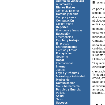
Acerca de Venezuela
El raciona
Automóviles
Bienes Raices
es poco e
Comercio Exterior
simple', 
Comida y bebida
Compra y venta
dos forma
Computación
núcleo, qu
Cultura y arte
edificios,
Deportes
de manera 
Economía y finanzas
usuarios e
Educación
Emergencias
mallado o 
Empleo y trabajo
Caracas h
Empresas
nodo llev
Entretenimiento
cantidad d
Eventos y fiestas
esta unida
Franquicias
suroeste.
Gobierno
Pilitas, C
Hogar
Internacional
'Si quiere
Internet
electrici
Juegos
clínicas, 
Leyes y Trámites
Trinidad,
Marketing y Publicidad
crecía, c
Medios de
racionami
Comunicación
No Gubernamental
administr
Petroleo y Energia
arriesgada
Política
sistema...
Salud
Sexo
Sucesos