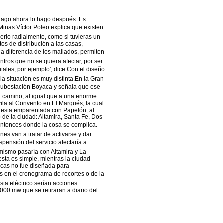
o hago ahora lo hago después. Es
 Minas Víctor Poleo explica que existen
erlo radialmente, como si tuvieras un
os de distribución a las casas,
, a diferencia de los mallados, permiten
ntros que no se quiera afectar, por ser
tales, por ejemplo', dice.Con el diseño
la situación es muy distinta.En la Gran
a subestación Boyaca y señala que ese
el camino, al igual que a una enorme
vila al Convento en El Marqués, la cual
sta esta emparentada con Papelón, al
de la ciudad: Altamira, Santa Fe, Dos
í entonces donde la cosa se complica.
nes van a tratar de activarse y dar
pensión del servicio afectaría a
 mismo pasaría con Altamira y La
esta es simple, mientras la ciudad
racas no fue diseñada para
as en el cronograma de recortes o de la
ta eléctrico serían acciones
.000 mw que se retiraran a diario del