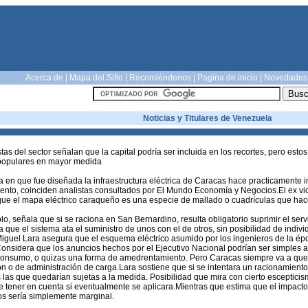
Acerca de
|
Mapa del Sitio
|
Recomiéndenos
|
Pagina de inicio
|
Novedades
Noticias y Titulares de Venezuela
tas del sector señalan que la capital podría ser incluida en los recortes, pero esto
populares en mayor medida
 en que fue diseñada la infraestructura eléctrica de Caracas hace practicamente 
ento, coinciden analistas consultados por El Mundo Economía y Negocios.El ex vicem
ue el mapa eléctrico caraqueño es una especie de mallado o cuadrículas que hace di
o, señala que si se raciona en San Bernardino, resulta obligatorio suprimir el servi
a que el sistema ata el suministro de unos con el de otros, sin posibilidad de indivi
Miguel Lara asegura que el esquema eléctrico asumido por los ingenieros de la 
Considera que los anuncios hechos por el Ejecutivo Nacional podrían ser simples 
consumo, o quizas una forma de amedrentamiento. Pero Caracas siempre va a qued
n o de administración de carga.Lara sostiene que si se intentara un racionamiento
 las que quedarían sujetas a la medida. Posibilidad que mira con cierto esceptici
e tener en cuenta si eventualmente se aplicara.Mientras que estima que el impact
s sería simplemente marginal.