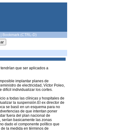
|
Bookmark (CTRL-D)
s tendrían que ser aplicados a
imposible implantar planes de
inistro de electricidad, Víctor Poleo,
fícil individualizar los cortes.
cio a todas las clínicas y hospitales de
dualizar la suspensión.El ex director de
época se basó en un esquema para no
advertencias de que intentan poner
ar fuera del plan nacional de
, serían basicamente las zonas
smo dado el componente político que
o de la medida en términos de