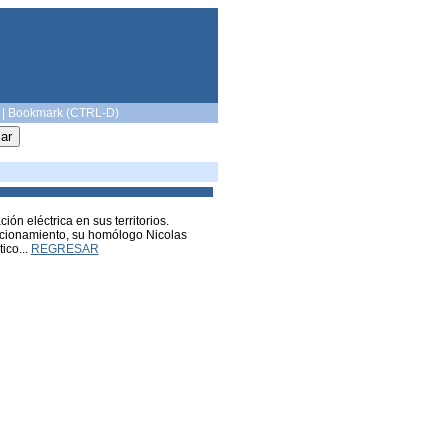
|
Bookmark (CTRL-D)
n eléctrica en sus territorios.
racionamiento, su homólogo Nicolas
ico...
REGRESAR