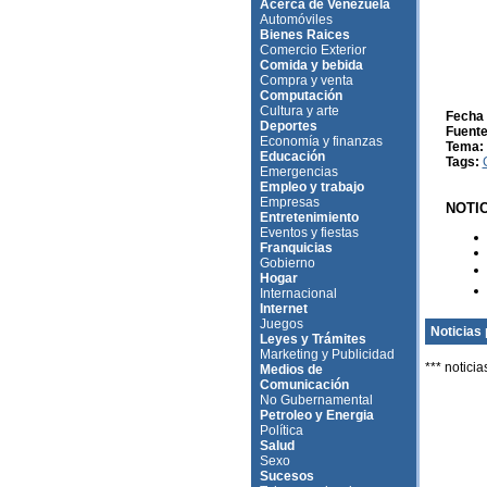
Acerca de Venezuela
Automóviles
Bienes Raices
Comercio Exterior
Comida y bebida
Compra y venta
Computación
Cultura y arte
Fecha 
Deportes
Fuente
Economía y finanzas
Tema:
Educación
Tags:
Emergencias
Empleo y trabajo
Empresas
NOTI
Entretenimiento
Eventos y fiestas
Franquicias
Gobierno
Hogar
Internacional
Internet
Juegos
Noticias 
Leyes y Trámites
Marketing y Publicidad
*** noticia
Medios de
Comunicación
No Gubernamental
Petroleo y Energia
Política
Salud
Sexo
Sucesos