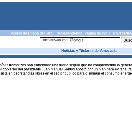
Acerca de
|
Mapa del Sitio
|
Recomiéndenos
|
Pagina de inicio
|
Novedades
Noticias y Titulares de Venezuela
aíses fronterizos han enfrentado una fuerte sequía que ha comprometido la generació
el gobierno del presidente Juan Manuel Santos apostó por un plan para evitar el 
iste en decretar días libres en el sector público para disminuir el consumo energét