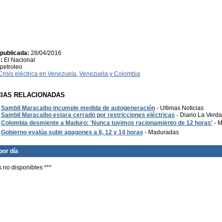
publicada:
28/04/2016
:
El Nacional
petroleo
Crisis eléctrica en Venezuela
,
Venezuela y Colombia
CIAS RELACIONADAS
Sambil Maracaibo incumple medida de autogeneración
- Ultimas Noticias
Sambil Maracaibo estara cerrado por restricciones eléctricas
- Diario La Verd
Colombia desmiente a Maduro: 'Nunca tuvimos racionamiento de 12 horas'
- 
Gobierno evalúa subir apagones a 8, 12 y 14 horas
- Maduradas
por día
s no disponibles ***