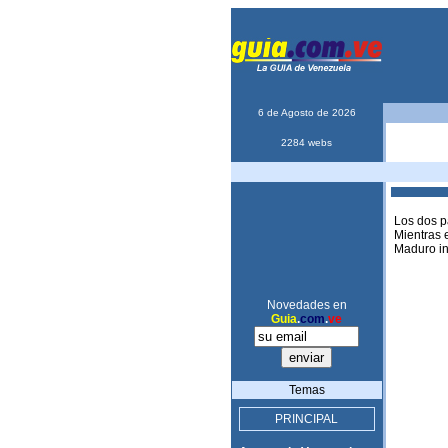
6 de Agosto de 2026
2284 webs
Los dos p
Mientras 
Maduro ins
Novedades en
Guia
.
com
.
ve
Temas
PRINCIPAL