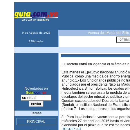
Acerca de
|
Mapa del Sitio
9 de Agosto de 2026
2284 webs
El Decreto entró en vigencia el miércoles 2
Este martes el Ejecutivo nacional anunció l
Pública, como una medida de ahorro energéti
anuncio.1.- Los funcionarios públicos no tr
anunciados por el presidente Nicolas Maduro
Novedades en
Hidroeléctrica Simón Bolívar, los cuales el 
Guia
.
com
.
ve
media también se sumara a la medida de aho
escolares del sector educativo público y pri
Quedan exceptuados del Decreto la banca pú
(Seniat), el Instituto Nacional de Estadísti
público.7.- Los trabajadores de los organis
Temas
8.- Para los efectos de vacaciones o permi
miércoles 27 de abril del 2016 hasta el vi
PRINCIPAL
extendida por el plazo que se estime necesari
REGRESAR