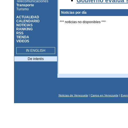
Gobierno evalúa s
Telecomunicaciones
Transporte
Turismo
Noticias por día
ACTUALIDAD
CALENDARIO
*** noticias no disponibles ***
NOTICIAS
RANKING
RSS
TIENDA
VIDEOS
IN ENGLISH
De interés
Noticias de Venezuela
|
Carros en Venezuela
|
Event