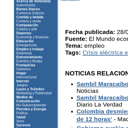
Acerca de Venezuela
Automóviles
Bienes Raices
Comercio Exterior
Comida y bebida
Compra y venta
Computación
Cultura y arte
Fecha publicada:
28/
Deportes
Economía y finanzas
Fuente:
El Mundo eco
Educación
Tema:
empleo
Emergencias
Empleo y trabajo
Tags:
Crisis eléctrica
Empresas
Entretenimiento
Eventos y fiestas
Franquicias
Gobierno
NOTICIAS RELACIO
Hogar
Internacional
Internet
Sambil Maracaibo
Juegos
Leyes y Trámites
Noticias
Marketing y Publicidad
Sambil Maracaibo 
Medios de
Comunicación
Diario La Verdad
No Gubernamental
Petroleo y Energia
Colombia desmien
Política
Salud
de 12 horas'
- Ma
Sexo
Sucesos