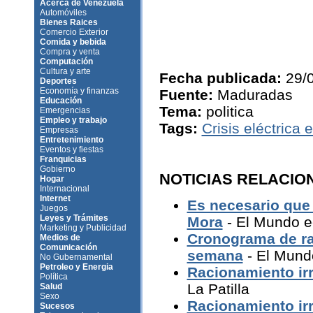
Acerca de Venezuela
Automóviles
Bienes Raices
Comercio Exterior
Comida y bebida
Compra y venta
Computación
Cultura y arte
Fecha publicada:
29/
Deportes
Economía y finanzas
Fuente:
Maduradas
Educación
Tema:
politica
Emergencias
Empleo y trabajo
Tags:
Crisis eléctrica
Empresas
Entretenimiento
Eventos y fiestas
Franquicias
Gobierno
NOTICIAS RELACIO
Hogar
Internacional
Internet
Es necesario que 
Juegos
Leyes y Trámites
Mora
- El Mundo 
Marketing y Publicidad
Cronograma de ra
Medios de
Comunicación
semana
- El Mund
No Gubernamental
Petroleo y Energia
Racionamiento irr
Política
La Patilla
Salud
Sexo
Racionamiento irr
Sucesos