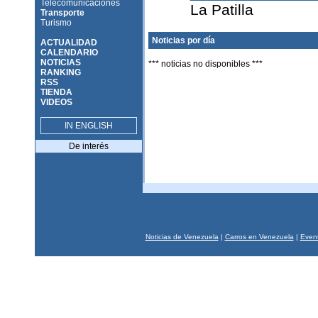
Telecomunicaciones
La Patilla
Transporte
Turismo
Noticias por día
ACTUALIDAD
CALENDARIO
NOTICIAS
*** noticias no disponibles ***
RANKING
RSS
TIENDA
VIDEOS
IN ENGLISH
De interés
Noticias de Venezuela
|
Carros en Venezuela
|
Event