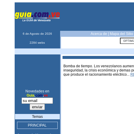
Acerca de
|
Mapa del Sitio
6 de Agosto de 2026
2284 webs
Bomba de tiempo. Los venezolanos aumentan
inseguridad, la crisis económica y demas p
que produce el racionamiento eléctrico...
R
Novedades en
Guia
.
com
.
ve
Temas
PRINCIPAL