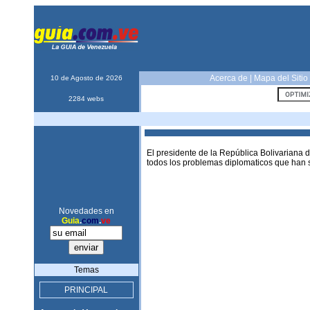
Acerca de
|
Mapa del Sitio
10 de Agosto de 2026
2284 webs
El presidente de la República Bolivariana 
todos los problemas diplomaticos que han 
Novedades en
Guia
.
com
.
ve
Temas
PRINCIPAL