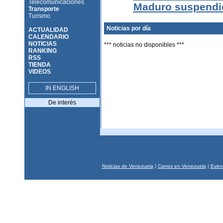
Telecomunicaciones
Maduro suspendi
Transporte
Turismo
Noticias por día
ACTUALIDAD
CALENDARIO
NOTICIAS
*** noticias no disponibles ***
RANKING
RSS
TIENDA
VIDEOS
IN ENGLISH
De interés
Noticias de Venezuela
|
Carros en Venezuela
|
Event