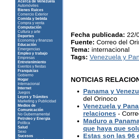
Acerca de Venezuela
Automóviles
Bienes Raices
Comercio Exterior
Comida y bebida
Compra y venta
Computación
Cultura y arte
Fecha publicada:
22/
Deportes
Economía y finanzas
Fuente:
Correo del Or
Educación
Tema:
internacional
Emergencias
Empleo y trabajo
Tags:
Venezuela y Pa
Empresas
Entretenimiento
Eventos y fiestas
Franquicias
Gobierno
NOTICIAS RELACIO
Hogar
Internacional
Internet
Panama y Venezue
Juegos
Leyes y Trámites
del Orinoco
Marketing y Publicidad
Venezuela y Panam
Medios de
Comunicación
relaciones
- Corre
No Gubernamental
Petroleo y Energia
Maduro a Panama:
Política
que haya que sol
Salud
Sexo
Estas son las 96
Sucesos