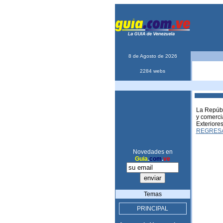
8 de Agosto de 2026
2284 webs
La Repúbl
y comerci
Exteriores
REGRES
Novedades en
Guia
.
com
.
ve
Temas
PRINCIPAL