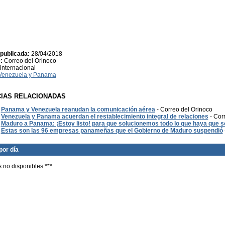
publicada:
28/04/2018
:
Correo del Orinoco
internacional
Venezuela y Panama
CIAS RELACIONADAS
Panama y Venezuela reanudan la comunicación aérea
- Correo del Orinoco
Venezuela y Panama acuerdan el restablecimiento integral de relaciones
- Cor
Maduro a Panama: ¡Estoy listo! para que solucionemos todo lo que haya que s
Estas son las 96 empresas panameñas que el Gobierno de Maduro suspendió
por día
s no disponibles ***