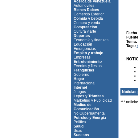
Acerca de Venezuela
Automóviles
Bienes Raices
Comercio Exterior
Comida y bebida
Compra y venta
Computación
Cultura y arte
Fecha 
Deportes
Fuente
Economía y finanzas
Tema:
Educación
Tags:
Emergencias
Empleo y trabajo
Empresas
NOTI
Entretenimiento
Eventos y fiestas
Franquicias
Gobierno
Hogar
Internacional
Internet
Juegos
Noticias 
Leyes y Trámites
Marketing y Publicidad
*** noticia
Medios de
Comunicación
No Gubernamental
Petroleo y Energia
Política
Salud
Sexo
Sucesos