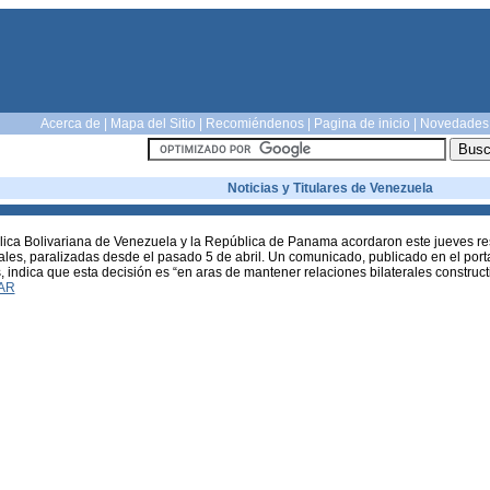
Acerca de
|
Mapa del Sitio
|
Recomiéndenos
|
Pagina de inicio
|
Novedades
Noticias y Titulares de Venezuela
ica Bolivariana de Venezuela y la República de Panama acordaron este jueves res
ales, paralizadas desde el pasado 5 de abril. Un comunicado, publicado en el port
, indica que esta decisión es “en aras de mantener relaciones bilaterales constructi
AR