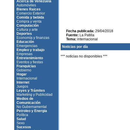
Acerca de Venezuela
Automóviles
Bienes Raices
Comercio Exterior
Comida y bebida
Compra y venta
Computación
Cultura y arte
Fecha publicada:
29/04/2018
Deportes
Fuente:
La Patilla
Economía y finanzas
Tema:
internacional
Educación
Emergencias
Noticias por día
Empleo y trabajo
Empresas
*** noticias no disponibles ***
Entretenimiento
Eventos y fiestas
Franquicias
Gobierno
Hogar
Internacional
Internet
Juegos
Leyes y Trámites
Marketing y Publicidad
Medios de
Comunicación
No Gubernamental
Petroleo y Energia
Política
Salud
Sexo
Sucesos