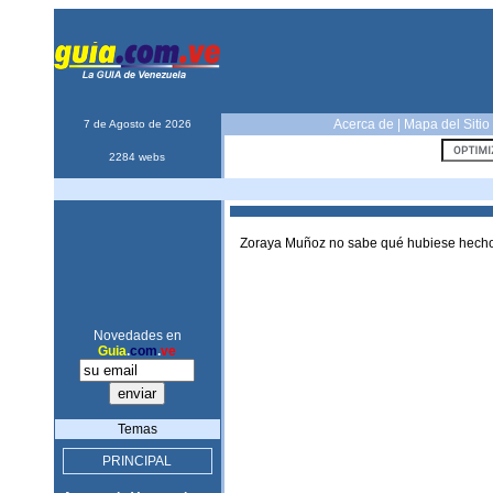
Acerca de
|
Mapa del Sitio
7 de Agosto de 2026
2284 webs
Zoraya Muñoz no sabe qué hubiese hecho o
Novedades en
Guia
.
com
.
ve
Temas
PRINCIPAL