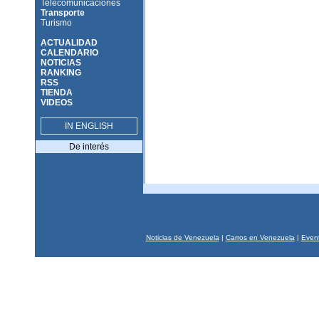
Telecomunicaciones
Transporte
Turismo
ACTUALIDAD
CALENDARIO
NOTICIAS
RANKING
RSS
TIENDA
VIDEOS
IN ENGLISH
De interés
Noticias de Venezuela
|
Carros en Venezuela
|
Event