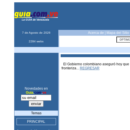
Acerca de
|
Mapa del Sitio
7 de Agosto de 2026
2284 webs
El Gobierno colombiano aseguró hoy que h
fronteriza...
REGRESAR
Novedades en
Guia
.
com
.
ve
Temas
PRINCIPAL