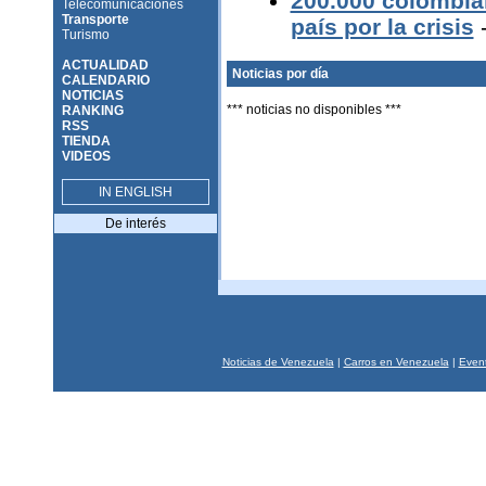
200.000 colombia
Telecomunicaciones
Transporte
país por la crisis
Turismo
ACTUALIDAD
Noticias por día
CALENDARIO
NOTICIAS
*** noticias no disponibles ***
RANKING
RSS
TIENDA
VIDEOS
IN ENGLISH
De interés
Noticias de Venezuela
|
Carros en Venezuela
|
Event