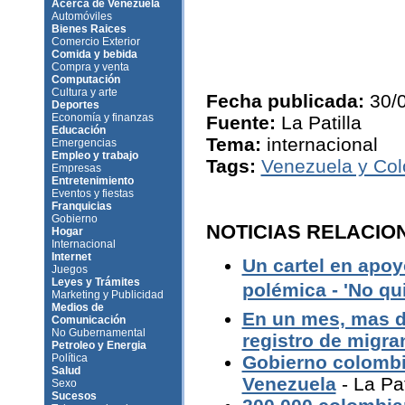
Acerca de Venezuela
Automóviles
Bienes Raices
Comercio Exterior
Comida y bebida
Compra y venta
Computación
Cultura y arte
Fecha publicada:
30/
Deportes
Economía y finanzas
Fuente:
La Patilla
Educación
Tema:
internacional
Emergencias
Empleo y trabajo
Tags:
Venezuela y Co
Empresas
Entretenimiento
Eventos y fiestas
Franquicias
Gobierno
NOTICIAS RELACIO
Hogar
Internacional
Internet
Un cartel en apo
Juegos
Leyes y Trámites
polémica - 'No qu
Marketing y Publicidad
Medios de
En un mes, mas de
Comunicación
No Gubernamental
registro de migr
Petroleo y Energia
Política
Gobierno colombia
Salud
Venezuela
- La Pat
Sexo
Sucesos