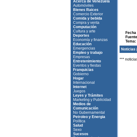
Acerca de Venezuela
Automóviles
Bienes Raices
Comercio Exterior
Comida y bebida
Compra y venta
Computación
Cultura y arte
Fecha 
Deportes
Fuente
Economía y finanzas
Tema:
Educación
Emergencias
Noticias 
Empleo y trabajo
Empresas
*** noticia
Entretenimiento
Eventos y fiestas
Franquicias
Gobierno
Hogar
Internacional
Internet
Juegos
Leyes y Trámites
Marketing y Publicidad
Medios de
Comunicación
No Gubernamental
Petroleo y Energia
Política
Salud
Sexo
Sucesos