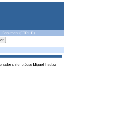
|
Bookmark (CTRL-D)
enador chileno José Miguel Insulza