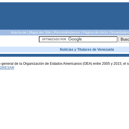
Acerca de
|
Mapa del Sitio
|
Recomiéndenos
|
Pagina de inicio
|
Novedades
Noticias y Titulares de Venezuela
o general de la Organización de Estados Americanos (OEA) entre 2005 y 2015, el s
GRESAR