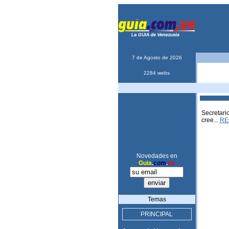
7 de Agosto de 2026
2284 webs
Secretari
cree...
RE
Novedades en
Guia
.
com
.
ve
Temas
PRINCIPAL