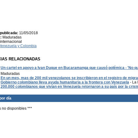
publicada:
11/05/2018
:
Maduradas
internacional
Venezuela y Colombia
CIAS RELACIONADAS
Un cartel en apoyo a Ivan Duque en Bucaramanga que causó polémica - 'No qui
Maduradas
En un mes, mas de 200 mil venezolanos se inscribieron en el registro de migr
Gobierno colombiano lleva ayuda humanitaria a la frontera con Venezuela
- La 
200.000 colombianos que vivían en Venezuela retornaron a su país por la crisi
por día
s no disponibles ***