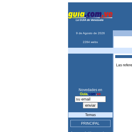
9 de Agosto de 2026
2284 webs
Las refer
Novedades en
Guia
.
com
.
ve
Temas
PRINCIPAL