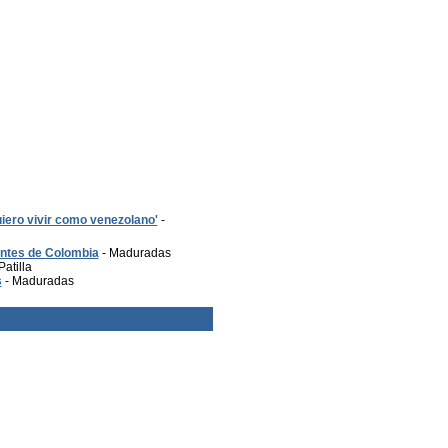
ero vivir como venezolano'
-
antes de Colombia
- Maduradas
Patilla
s
- Maduradas