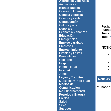
Acerca de Venezuela
Automóviles
Bienes Raices
Comercio Exterior
Comida y bebida
Compra y venta
Computación
Cultura y arte
Fecha 
Deportes
Fuente
Economía y finanzas
Tema:
Educación
Tags:
Emergencias
Empleo y trabajo
Empresas
NOTI
Entretenimiento
Eventos y fiestas
Franquicias
Gobierno
Hogar
Internacional
Internet
Juegos
Leyes y Trámites
Noticias 
Marketing y Publicidad
Medios de
*** noticia
Comunicación
No Gubernamental
Petroleo y Energia
Política
Salud
Sexo
Sucesos