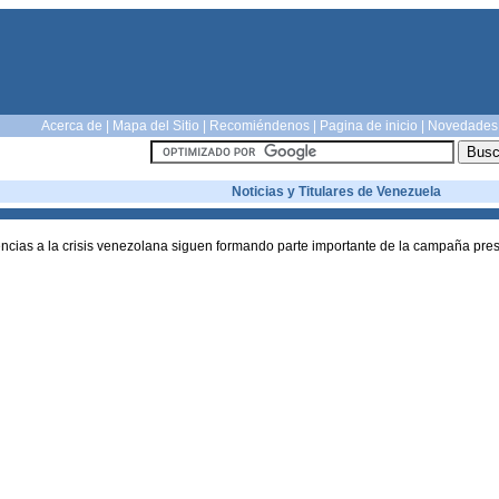
Acerca de
|
Mapa del Sitio
|
Recomiéndenos
|
Pagina de inicio
|
Novedades
Noticias y Titulares de Venezuela
encias a la crisis venezolana siguen formando parte importante de la campaña pres