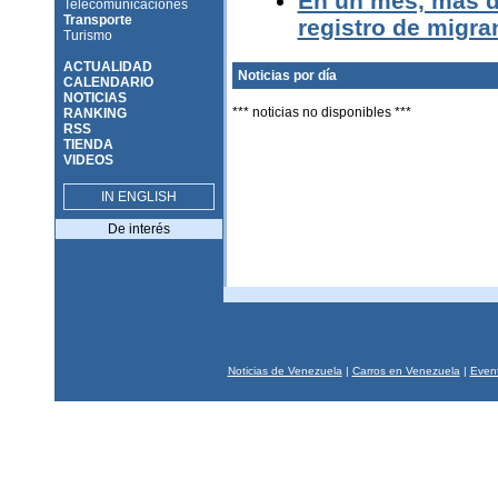
En un mes, mas de
Telecomunicaciones
Transporte
registro de migr
Turismo
ACTUALIDAD
Noticias por día
CALENDARIO
NOTICIAS
*** noticias no disponibles ***
RANKING
RSS
TIENDA
VIDEOS
IN ENGLISH
De interés
Noticias de Venezuela
|
Carros en Venezuela
|
Event