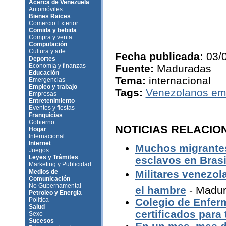
Acerca de Venezuela
Automóviles
Bienes Raices
Comercio Exterior
Comida y bebida
Compra y venta
Computación
Cultura y arte
Fecha publicada:
03/
Deportes
Economía y finanzas
Fuente:
Maduradas
Educación
Tema:
internacional
Emergencias
Empleo y trabajo
Tags:
Venezolanos em
Empresas
Entretenimiento
Eventos y fiestas
Franquicias
Gobierno
NOTICIAS RELACIO
Hogar
Internacional
Internet
Muchos migrantes
Juegos
Leyes y Trámites
esclavos en Brasi
Marketing y Publicidad
Medios de
Militares venezol
Comunicación
No Gubernamental
el hambre
- Madu
Petroleo y Energia
Política
Colegio de Enferm
Salud
certificados para 
Sexo
Sucesos