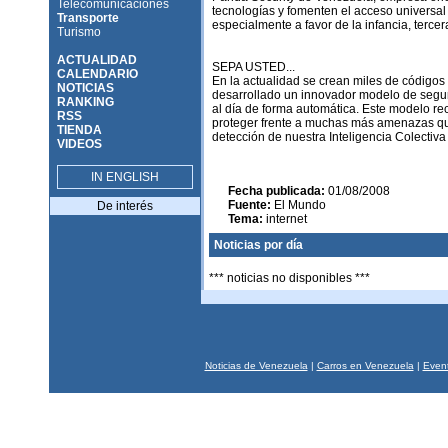
Telecomunicaciones
tecnologías y fomenten el acceso universal 
Transporte
especialmente a favor de la infancia, tercer
Turismo
ACTUALIDAD
SEPA USTED...
CALENDARIO
En la actualidad se crean miles de códigos
NOTICIAS
desarrollado un innovador modelo de seguri
RANKING
al día de forma automática. Este modelo rec
RSS
proteger frente a muchas más amenazas qu
TIENDA
detección de nuestra Inteligencia Colectiva
VIDEOS
IN ENGLISH
Fecha publicada:
01/08/2008
Fuente:
El Mundo
De interés
Tema:
internet
Noticias por día
*** noticias no disponibles ***
Noticias de Venezuela
|
Carros en Venezuela
|
Event