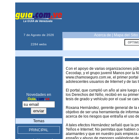
Acerca de
|
Mapa del Sitio
7 de Agosto de 2026
2284 webs
Con el apoyo de varias organizaciones públ
Cecodap, y el grupo juvenil Manos por la N
www.chamoseguro.com.ve, el primer portal d
adolescentes usuarios de Internet y de las 
El portal, que cumplió un año al aire lue
Novedades en
los Derechos del Niño, recibió en su primer
Guia
.
com
.
ve
tesis de grado y vehículo por el cual se ca
Roxana Hernández, gerente general de la e
objetivo de ser una herramienta de informa
acerca de los riesgos que entraña el uso del
Temas
A tales efectos Hernández señaló que la 
'Niños e Internet: No permitas que hablen 
PRINCIPAL
alarmantes y que en nuestro país empieza a
engaño y abuso de menores valiéndose de 