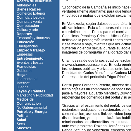
Acerca de Venezuela
Automóviles
'El concepto de la Campaña se inició hace 
Bienes Raices
verdaderamente alarmante; para que tengam
Comercio Exterior
vinculados a mafias que explotan sexualmen
Comida y bebida
Compra y venta
En Venezuela, según datos que aportó la fi
Computación
utilizan Internet. Esta cifra representa una
Cultura y arte
ciberdelincuentes. Por su parte el comisario
Deportes
Científicas, Penales y Criminalísticas, Cicpc
Economía y finanzas
delitos de la pornografía infantil tienen en
Educación
clase media y baja, mientras que los victim
Emergencias
sufrieron violencia sexual durante su adole
Empleo y trabajo
imágenes de pornografía y ha logrado dar a
Empresas
Entretenimiento
Una muestra de que la sociedad venezolana
Eventos y fiestas
wwww.chamoseguro.com.ve. En esta oportuni
Franquicias
instituciones publicas y privadas, entre las
Gobierno
Densidad de Carlos Monzón, La Cadena Multic
Hogar
Ciberespacio del periodista Edgar Rincón.
Internacional
Internet
Por su parte Fernando Pereira, director de
Juegos
tecnologías es un compromiso de todos los
Leyes y Trámites
pase a mayores. Eduardo Méndez y Zulyvic 
Marketing y Publicidad
repotenciar los contenidos del portal y su a
Medios de
Comunicación
'Gracias al refrescamiento del portal, los
No Gubernamental
recientes investigaciones nacionales e inter
Petroleo y Energia
comunicación; así como links de video jueg
Política
discriminación, y que potenciarán las habil
Salud
relacionadas con ciberdelitos en el mundo.
Sexo
ante este problema' Roxana Hernández res
Sucesos
Panda Security de Venezuela, empresa orie