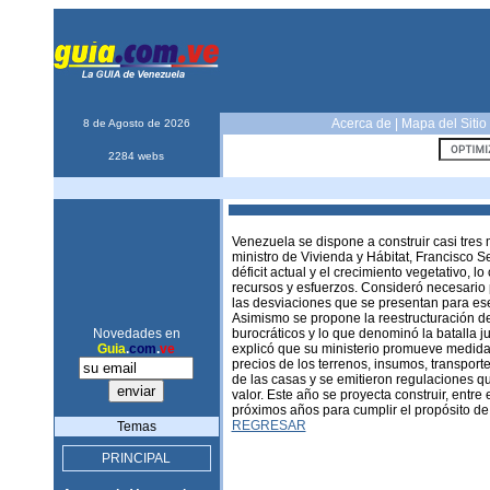
Acerca de
|
Mapa del Sitio
8 de Agosto de 2026
2284 webs
Venezuela se dispone a construir casi tres m
ministro de Vivienda y Hábitat, Francisco Se
déficit actual y el crecimiento vegetativo,
recursos y esfuerzos. Consideró necesario p
las desviaciones que se presentan para ese
Asimismo se propone la reestructuración del 
Novedades en
burocráticos y lo que denominó la batalla j
Guia
.
com
.
ve
explicó que su ministerio promueve medidas
precios de los terrenos, insumos, transporte
de las casas y se emitieron regulaciones que
valor. Este año se proyecta construir, entre 
próximos años para cumplir el propósito d
REGRESAR
Temas
PRINCIPAL