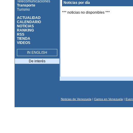
Telecomunicaciones
Noticias por día
Transporte
Turismo
*** noticias no disponibles ***
ACTUALIDAD
CALENDARIO
NOTICIAS
RANKING
RSS
TIENDA
VIDEOS
IN ENGLISH
De interés
Noticias de Venezuela
|
Carros en Venezuela
|
Event