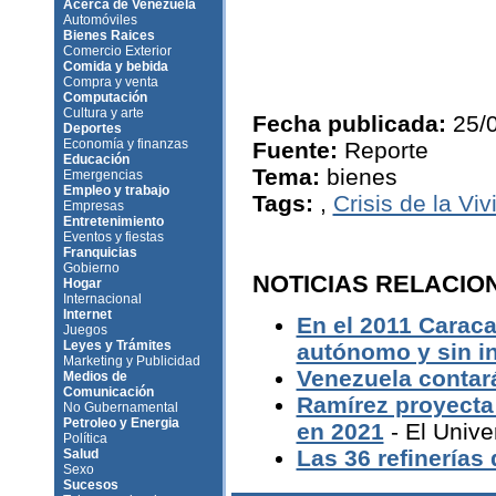
Acerca de Venezuela
Automóviles
Bienes Raices
Comercio Exterior
Comida y bebida
Compra y venta
Computación
Cultura y arte
Fecha publicada:
25/
Deportes
Economía y finanzas
Fuente:
Reporte
Educación
Tema:
bienes
Emergencias
Empleo y trabajo
Tags:
,
Crisis de la Vi
Empresas
Entretenimiento
Eventos y fiestas
Franquicias
Gobierno
NOTICIAS RELACIO
Hogar
Internacional
Internet
En el 2011 Caraca
Juegos
Leyes y Trámites
autónomo y sin i
Marketing y Publicidad
Venezuela contará
Medios de
Comunicación
Ramírez proyecta 
No Gubernamental
Petroleo y Energia
en 2021
- El Unive
Política
Las 36 refinerías
Salud
Sexo
Sucesos