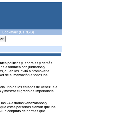
|
Bookmark (CTRL-D)
ntes políticos y laborales y demás
 una asamblea con jubilados y
s, quien los invitó a promover e
ket de alimentación a todos los
cada uno de los estados de Venezuela
n y mostrar el grado de importancia
r los 24 estados venezolanos y
que estas personas sientan que los
AN un conjunto de normas que