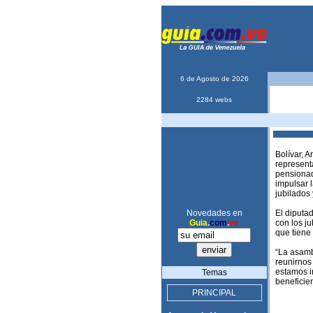
6 de Agosto de 2026
2284 webs
Bolívar, 
represent
pensionado
impulsar l
jubilados
Novedades en
El diputa
Guia
.
com
.
ve
con los j
que tiene 
“La asamb
reunirnos
estamos i
Temas
beneficie
PRINCIPAL