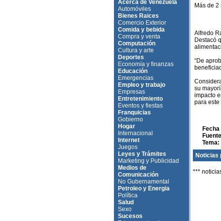
Acerca de Venezuela
Más de 2 
Automóviles
Bienes Raices
Comercio Exterior
Comida y bebida
Alfredo R
Compra y venta
Destacó qu
Computación
alimentac
Cultura y arte
Deportes
“De aprob
Economía y finanzas
beneficia
Educación
Emergencias
Considera
Empleo y trabajo
su mayorí
Empresas
impacto en
Entretenimiento
para este 
Eventos y fiestas
Franquicias
Gobierno
Hogar
Fecha 
Internacional
Fuente
Internet
Tema:
Juegos
Leyes y Trámites
Noticias 
Marketing y Publicidad
Medios de
*** noticia
Comunicación
No Gubernamental
Petroleo y Energia
Política
Salud
Sexo
Sucesos