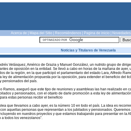
Acerca de
|
Mapa del Sitio
|
Recomiéndenos
|
Pagina de inicio
|
Novedades
Noticias y Titulares de Venezuela
Andrés Velásquez, Américo de Grazia y Manuel González, un nutrido grupo de dirige
antes de oposición en la entidad. Se llevó a cabo en horas de la mañana de ayer,
s de la región, en la que participó el parlamentario del estado Lara, Alfredo Ramo
a ley de alimentación propuesta por la oposición, para extender el beneficio del tic
 y pensionados del país.
do Ramos, aseguró que este tipo de reuniones y asambleas las han realizado en 
ubilados y pensionados, con el objeto de darle promoción a esta ley de alimentació
para estas personas recibir el beneficio
lea que llevamos a cabo ayer, es la número 10 en todo el país. La idea es recorre
 con aquellas personas que representan a los jubilados y pensionados. Queremos 
ncluyendo en nuestros proyectos y que estamos trabajando para presentar en la 
n a todos los venezolanos”.