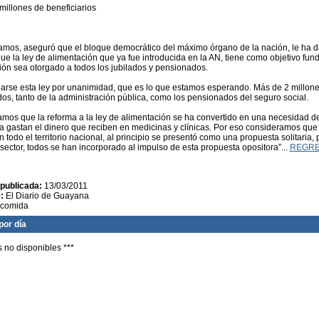
millones de beneficiarios
amos, aseguró que el bloque democrático del máximo órgano de la nación, le ha da
e la ley de alimentación que ya fue introducida en la AN, tiene como objetivo fund
ión sea otorgado a todos los jubilados y pensionados.
arse esta ley por unanimidad, que es lo que estamos esperando. Más de 2 millone
dos, tanto de la administración pública, como los pensionados del seguro social.
mos que la reforma a la ley de alimentación se ha convertido en una necesidad de
a gastan el dinero que reciben en medicinas y clínicas. Por eso consideramos que 
 todo el territorio nacional, al principio se presentó como una propuesta solitaria,
sector, todos se han incorporado al impulso de esta propuesta opositora”...
REGR
publicada:
13/03/2011
:
El Diario de Guayana
comida
por día
s no disponibles ***