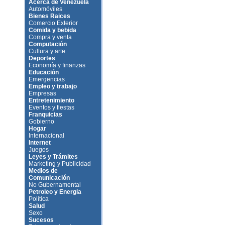
Acerca de Venezuela
Automóviles
Bienes Raices
Comercio Exterior
Comida y bebida
Compra y venta
Computación
Cultura y arte
Deportes
Economía y finanzas
Educación
Emergencias
Empleo y trabajo
Empresas
Entretenimiento
Eventos y fiestas
Franquicias
Gobierno
Hogar
Internacional
Internet
Juegos
Leyes y Trámites
Marketing y Publicidad
Medios de
Comunicación
No Gubernamental
Petroleo y Energia
Política
Salud
Sexo
Sucesos