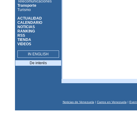
Telecomunicaciones
Transporte
Turismo
ACTUALIDAD
CALENDARIO
NOTICIAS
RANKING
RSS
TIENDA
VIDEOS
IN ENGLISH
De interés
Noticias de Venezuela
|
Carros en Venezuela
|
Event