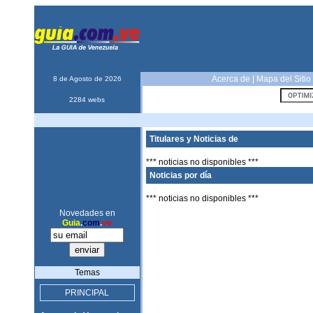
Acerca de
|
Mapa del Sitio
8 de Agosto de 2026
2284 webs
Titulares y Noticias de
*** noticias no disponibles ***
Noticias por día
*** noticias no disponibles ***
Novedades en
Guia
.
com
.
ve
Temas
PRINCIPAL