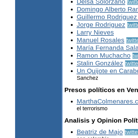
Delsa Solórzano
twitt
Domingo Alberto Ra
Guillermo Rodriguez
Jorge Rodriguez
twitt
Larry Nieves
Manuel Rosales
twitt
María Fernanda Sal
Ramon Muchacho
tw
Stalin González
twitte
Un Quijote en Carab
Sanchez
Presos políticos en Ve
MarthaColmenares.
el terrorismo
Analisis y Opinion Polí
Beatriz de Majo
twitte