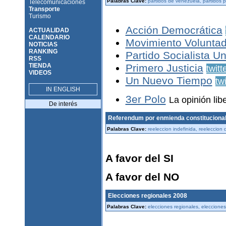
Palabras Clave:
partidos de venezuela, partidos p
Telecomunicaciones
Transporte
Turismo
Acción Democrática
ACTUALIDAD
CALENDARIO
Movimiento Voluntad
NOTICIAS
RANKING
Partido Socialista 
RSS
TIENDA
Primero Justicia
twitt
VIDEOS
Un Nuevo Tiempo
twi
IN ENGLISH
3er Polo
La opinión lib
De interés
Referendum por enmienda constituciona
Palabras Clave:
reeleccion indefinida, reeleccion
A favor del SI
A favor del NO
Elecciones regionales 2008
Palabras Clave:
elecciones regionales, eleccione