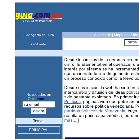
Acerca de
|
Mapa del Sitio
8 de Agosto de 2026
2284 webs
Desde los inicios de la democracia en 
un rol fundamental en el quehacer dia
interés por el tema se ha increment
que un intento fallido de golpe de esta
un proceso conocido como la Revoluci
Desde sus inicios, la web ha sido un 
intercambio y difusión de ideas políti
Novedades en
sido bastante explotado. En primer lu
Guia
.
com
.
ve
Políticos
, páginas web que publican ar
recursos sobre política venezolana. P
partidos políticos de Venezuela
, cuya 
resulta un poco espasmódica, pero no 
mas...
]
Temas
PRINCIPAL