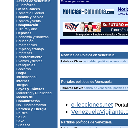
Acerca de Venezuela
Enlaces patrocinados
Automóviles
Noti
Bienes Raices
Comercio Exterior
www.No
Comida y bebida
Compra y venta
Computación
Cultura y arte
Deportes
Economía y finanzas
Educación
Emergencias
Empleo y trabajo
Empresas
Noticias de Política en Venezuela
Entretenimiento
Eventos y fiestas
Palabras Clave:
actualidad política de venezuela,
Franquicias
Gobierno
Hogar
Internacional
Internet
Portales políticos de Venezuela
Juegos
Palabras Clave:
politica de venezuela, portales po
Leyes y Trámites
Marketing y Publicidad
Medios de
Comunicación
e-lecciones.net
Portal
No Gubernamental
Petroleo y Energia
VenezuelaVigilante.
Política
Salud
Sexo
Partidos políticos de Venezuela
Sucesos