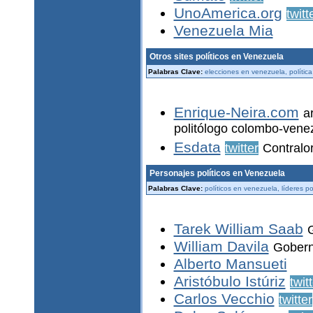
UnoAmerica.org
twitt
Venezuela Mia
Otros sites políticos en Venezuela
Palabras Clave:
elecciones en venezuela, polític
Enrique-Neira.com
a
politólogo colombo-vene
Esdata
twitter
Contralor
Personajes políticos en Venezuela
Palabras Clave:
políticos en venezuela, líderes po
Tarek William Saab
William Davila
Gobern
Alberto Mansueti
Aristóbulo Istúriz
twit
Carlos Vecchio
twitter