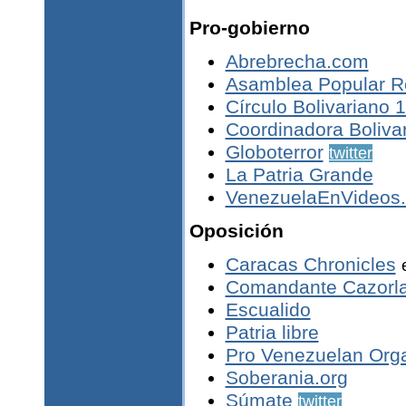
Pro-gobierno
Abrebrecha.com
Asamblea Popular Re
Círculo Bolivariano 
Coordinadora Boliva
Globoterror
twitter
La Patria Grande
VenezuelaEnVideos
Oposición
Caracas Chronicles
Comandante Cazorl
Escualido
Patria libre
Pro Venezuelan Orga
Soberania.org
Súmate
twitter