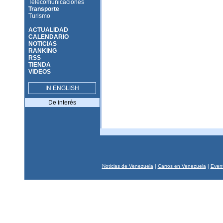
Telecomunicaciones
Transporte
Turismo
ACTUALIDAD
CALENDARIO
NOTICIAS
RANKING
RSS
TIENDA
VIDEOS
IN ENGLISH
De interés
Noticias de Venezuela
|
Carros en Venezuela
|
Event