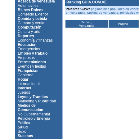
Acerca de Venezuela
Ranking GUIA.COM.VE
Automóviles
Palabras Clave:
paginas mas populares en venezu
Bienes Raices
en venezuela, ranking de venezuela, principales 
Comercio Exterior
Comida y bebida
Ranking
Compra y venta
Página
Venezuela
Computación
Cultura y arte
Deportes
Economía y finanzas
Educación
Emergencias
Empleo y trabajo
Empresas
Entretenimiento
Eventos y fiestas
Franquicias
Gobierno
Hogar
Internacional
Internet
Juegos
Leyes y Trámites
Marketing y Publicidad
Medios de
Comunicación
No Gubernamental
Petroleo y Energia
Política
Salud
Sexo
Sucesos