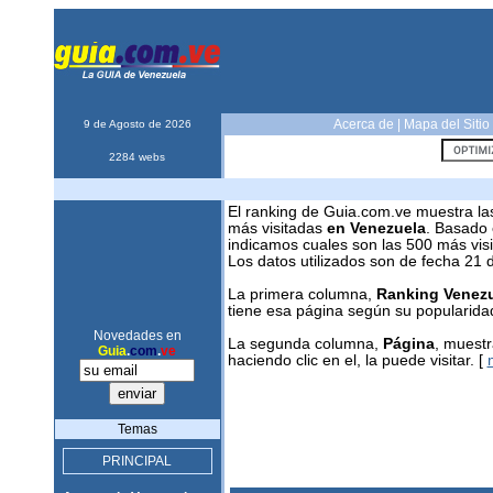
Acerca de
|
Mapa del Sitio
9 de Agosto de 2026
2284 webs
El ranking de Guia.com.ve muestra la
más visitadas
en Venezuela
. Basado 
indicamos cuales son las 500 más visi
Los datos utilizados son de fecha 21
La primera columna,
Ranking Venez
tiene esa página según su popularidad
Novedades en
La segunda columna,
Página
, muestr
Guia
.
com
.
ve
haciendo clic en el, la puede visitar. [
Temas
PRINCIPAL