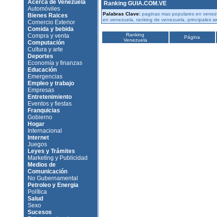
Acerca de Venezuela
Ranking GUIA.COM.VE
Automóviles
Palabras Clave:
paginas mas populares en venezu
Bienes Raices
en venezuela, ranking de venezuela, principales 
Comercio Exterior
Comida y bebida
Ranking
Compra y venta
Página
Venezuela
Computación
Cultura y arte
Deportes
Economía y finanzas
Educación
Emergencias
Empleo y trabajo
Empresas
Entretenimiento
Eventos y fiestas
Franquicias
Gobierno
Hogar
Internacional
Internet
Juegos
Leyes y Trámites
Marketing y Publicidad
Medios de
Comunicación
No Gubernamental
Petroleo y Energia
Política
Salud
Sexo
Sucesos