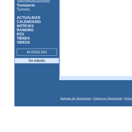
Telecomunicaciones
Transporte
Turismo
ACTUALIDAD
CALENDARIO
NOTICIAS
RANKING
RSS
TIENDA
VIDEOS
IN ENGLISH
De interés
Noticias de Venezuela
|
Carros en Venezuela
|
Event