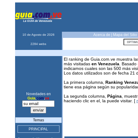
Acerca de
|
Mapa del Sitio
10 de Agosto de 2026
2284 webs
El ranking de Guia.com.ve muestra la
más visitadas
en Venezuela
. Basado 
indicamos cuales son las 500 más visi
Los datos utilizados son de fecha 21
La primera columna,
Ranking Venez
tiene esa página según su popularidad
Novedades en
La segunda columna,
Página
, muestr
Guia
.
com
.
ve
haciendo clic en el, la puede visitar. [
Temas
PRINCIPAL