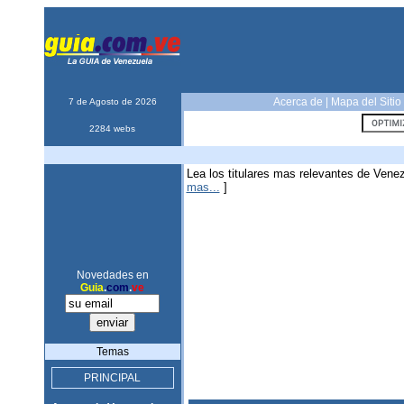
Acerca de
|
Mapa del Sitio
7 de Agosto de 2026
2284 webs
Lea los titulares mas relevantes de Vene
mas...
]
Novedades en
Guia
.
com
.
ve
Temas
PRINCIPAL