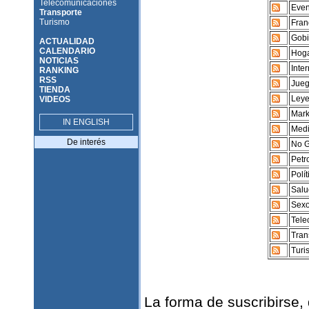
Telecomunicaciones
Even
Transporte
Turismo
Fran
Gobi
ACTUALIDAD
CALENDARIO
Hoga
NOTICIAS
Inte
RANKING
RSS
Jueg
TIENDA
Leye
VIDEOS
Mark
IN ENGLISH
Medi
De interés
No G
Petr
Polí
Salu
Sexo
Tele
Tran
Turi
La forma de suscribirse,