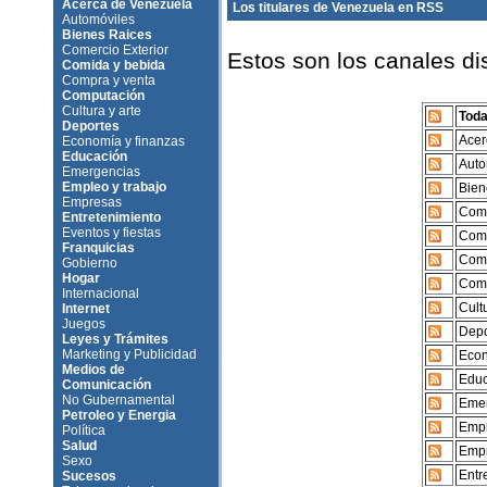
Acerca de Venezuela
Los titulares de Venezuela en RSS
Automóviles
Bienes Raices
Comercio Exterior
Estos son los canales d
Comida y bebida
Compra y venta
Computación
Cultura y arte
Toda
Deportes
Acer
Economía y finanzas
Educación
Auto
Emergencias
Empleo y trabajo
Bien
Empresas
Come
Entretenimiento
Eventos y fiestas
Comi
Franquicias
Comp
Gobierno
Hogar
Comp
Internacional
Cult
Internet
Juegos
Depo
Leyes y Trámites
Marketing y Publicidad
Econ
Medios de
Educ
Comunicación
No Gubernamental
Emer
Petroleo y Energia
Empl
Política
Salud
Empr
Sexo
Entr
Sucesos