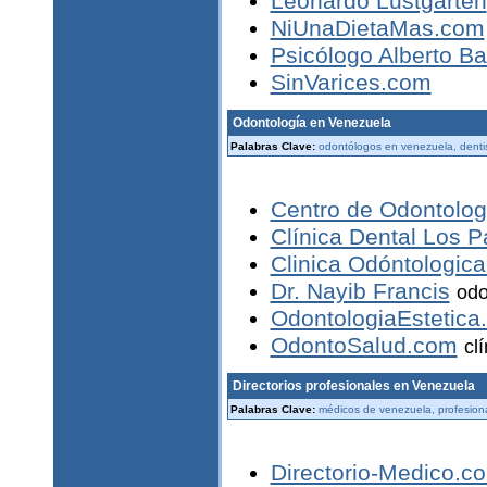
Leonardo Lustgarten
NiUnaDietaMas.com
Psicólogo Alberto B
SinVarices.com
Odontología en Venezuela
Palabras Clave:
odontólogos en venezuela, denti
Centro de Odontolog
Clínica Dental Los 
Clinica Odóntologica
Dr. Nayib Francis
odo
OdontologiaEstetica
OdontoSalud.com
cl
Directorios profesionales en Venezuela
Palabras Clave:
médicos de venezuela, profesiona
Directorio-Medico.c