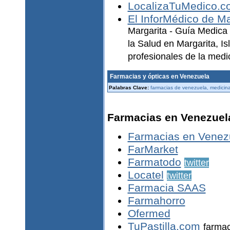
LocalizaTuMedico.c
El InforMédico de Ma
Margarita - Guía Medica 
la Salud en Margarita, I
profesionales de la medic
Farmacias y ópticas en Venezuela
Palabras Clave:
farmacias de venezuela, medicin
Farmacias en Venezuel
Farmacias en Venez
FarMarket
Farmatodo
twitter
Locatel
twitter
Farmacia SAAS
Farmahorro
Ofermed
TuPastilla.com
farmac