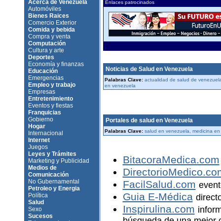
Acerca de Venezuela
Enlaces patrocinados
Automóviles
Bienes Raices
Comercio Exterior
Comida y bebida
Compra y venta
Computación
Cultura y arte
Deportes
Economía y finanzas
Noticias de Salud en Venezuela
Educación
Emergencias
Palabras Clave:
actualidad de salud de venezuel
Empleo y trabajo
en venezuela
Empresas
Entretenimiento
Eventos y fiestas
Franquicias
Gobierno
Portales de salud en Venezuela
Hogar
Palabras Clave:
salud en venezuela, medicina en
Internacional
Internet
Juegos
Leyes y Trámites
BitacoraMedica.com
Marketing y Publicidad
Medios de
DirectorioMedico.co
Comunicación
No Gubernamental
FacilSalud.com
event
Petroleo y Energia
Guia E-Médica
Política
direct
Salud
Inspirulina.com
infor
Sexo
Sucesos