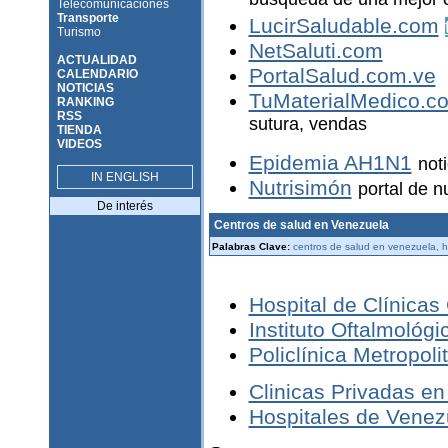
búsqueda de una mejor c
Telecomunicaciones
Transporte
LucirSaludable.com
Turismo
NetSaluti.com
ACTUALIDAD
PortalSalud.com.ve
CALENDARIO
NOTICIAS
TuMaterialMedico.c
RANKING
RSS
sutura, vendas
TIENDA
VIDEOS
Epidemia AH1N1
not
IN ENGLISH
Nutrisimón
portal de nu
De interés
Centros de salud en Venezuela
Palabras Clave:
centros de salud en venezuela, h
Hospital de Clínicas
Instituto Oftalmológ
Policlínica Metropoli
Clinicas Privadas e
Hospitales de Venez