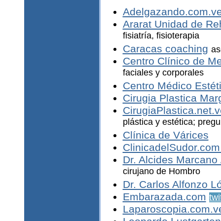
Adelgazando.com.v
Ararat Unidad de Reh
fisiatría, fisioterapia
Caracas coaching
as
Centro Clínico de M
faciales y corporales
Centro Médico Estéti
Cirugia Plastica Marg
CirugiaPlastica.net.v
plástica y estética; pre
Clínica de Várices
ClinicadelSudor.com
Dr. Alcides Marcano 
cirujano de Hombro
Dr. Carlos Alfonzo L
Embarazada.com
twi
Laparoscopia.com.v