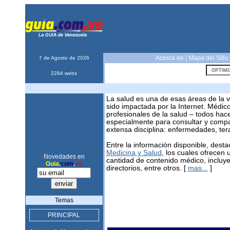
Acerca de
|
Mapa del Sitio
7 de Agosto de 2026
2284 webs
La salud es una de esas áreas de la 
sido impactada por la Internet. Médic
profesionales de la salud – todos hace
especialmente para consultar y compar
extensa disciplina: enfermedades, ter
Entre la información disponible, dest
Medicina y Salud
, los cuales ofrecen 
Novedades en
cantidad de contenido médico, incluye
Guia
.
com
.
ve
directorios, entre otros. [
mas...
]
Temas
PRINCIPAL