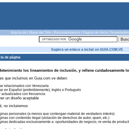
Acerca de
|
Mapa del Sitio
|
Recomiéndenos
|
Pagina de inicio
|
Novedades
Sugiera un enlace a incluir en GUIA.COM.VE
ia de página
detenimiento los lineamientos de inclusión, y rellene cuidadosamente lo
es que incluimos en Guia.com.ve deben:
ar relacionados con Venezuela
ar en Español (preferiblemente), Inglés o Portugués
 actualizados con frecuencia
ner un diseño aceptable
l, no incluiremos
inas personales (a menos que contengan material de verdadero interés)
inas con contenido ilegal (violación de derechos de autor, spam, etc.)
inas dedicadas exclusivamente a: oportunidades de negocio, re-venta de productos