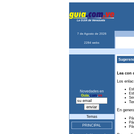
7 de Agosto de 2026
2284 webs
Sugerenc
Lea con 
Los enlac
Est
Novedades en
Est
Guia
.
com
.
ve
Ser
Te
En genera
Temas
Pág
Pág
PRINCIPAL
Pág