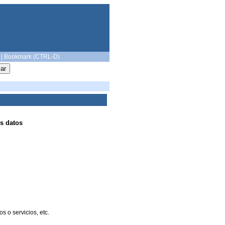
|
Bookmark (CTRL-D)
s datos
 o servicios, etc.