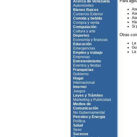
Para agili
Acerca de Venezuela
Automóviles
Ase
Bienes Raices
Ase
Comercio Exterior
Ase
Comida y bebida
Hag
Compra y venta
Si 
Computación
Cultura y arte
Otras con
Deportes
Economía y finanzas
La
Educación
Gui
Emergencias
La 
Empleo y trabajo
Empresas
Entretenimiento
Eventos y fiestas
Franquicias
Gobierno
Hogar
Internacional
Internet
Juegos
Leyes y Trámites
Marketing y Publicidad
Medios de
Comunicación
No Gubernamental
Petroleo y Energia
Política
Salud
Sexo
Sucesos