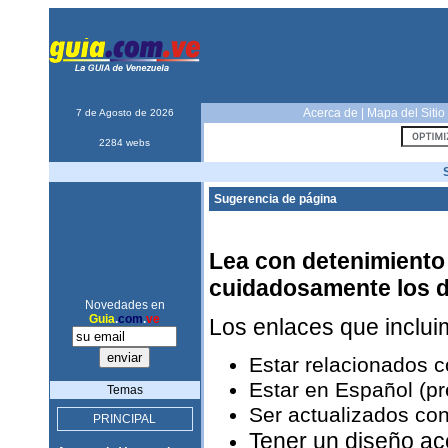
Acerca de
|
Mapa del Sitio
7 de Agosto de 2026
2284 webs
Sugerencia de página
Lea con detenimiento 
cuidadosamente los 
Novedades en
Guia
.
com
.
ve
Los enlaces que inclu
Estar relacionados 
Estar en Español (pr
Temas
Ser actualizados con
PRINCIPAL
Tener un diseño ac