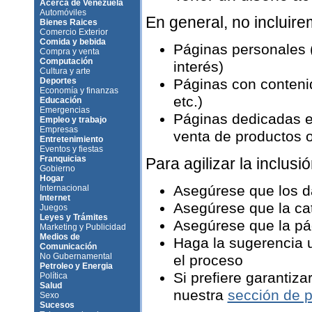
Acerca de Venezuela
Automóviles
En general, no incluir
Bienes Raices
Comercio Exterior
Comida y bebida
Páginas personales 
Compra y venta
Computación
interés)
Cultura y arte
Deportes
Páginas con contenid
Economía y finanzas
etc.)
Educación
Emergencias
Páginas dedicadas e
Empleo y trabajo
Empresas
venta de productos o 
Entretenimiento
Eventos y fiestas
Franquicias
Para agilizar la inclusió
Gobierno
Hogar
Asegúrese que los d
Internacional
Internet
Asegúrese que la ca
Juegos
Leyes y Trámites
Asegúrese que la pág
Marketing y Publicidad
Medios de
Haga la sugerencia u
Comunicación
No Gubernamental
el proceso
Petroleo y Energia
Si prefiere garantiza
Política
Salud
nuestra
sección de p
Sexo
Sucesos