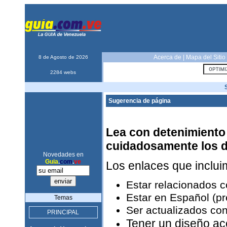
Acerca de
|
Mapa del Sitio
8 de Agosto de 2026
2284 webs
Sugerencia de página
Lea con detenimiento 
cuidadosamente los 
Novedades en
Guia
.
com
.
ve
Los enlaces que inclu
Estar relacionados 
Estar en Español (pr
Temas
Ser actualizados con
PRINCIPAL
Tener un diseño ac