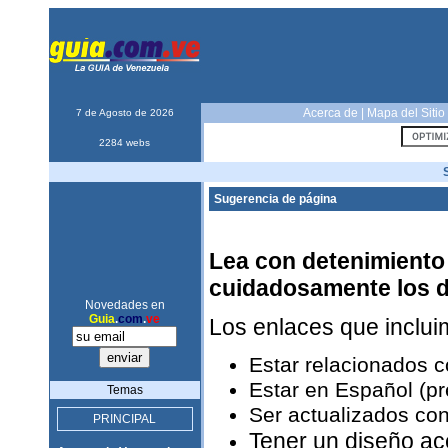
Acerca de
|
Mapa del Sitio
7 de Agosto de 2026
2284 webs
Sugerencia de página
Lea con detenimiento 
cuidadosamente los 
Novedades en
Guia
.
com
.
ve
Los enlaces que inclu
Estar relacionados 
Estar en Español (pr
Temas
Ser actualizados con
PRINCIPAL
Tener un diseño ac