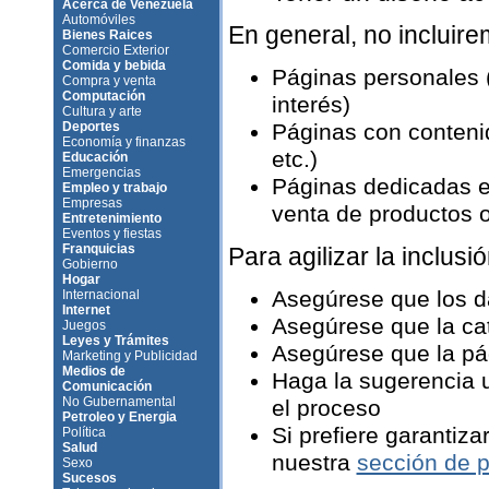
Acerca de Venezuela
Automóviles
En general, no incluir
Bienes Raices
Comercio Exterior
Comida y bebida
Páginas personales 
Compra y venta
Computación
interés)
Cultura y arte
Deportes
Páginas con contenid
Economía y finanzas
etc.)
Educación
Emergencias
Páginas dedicadas e
Empleo y trabajo
Empresas
venta de productos o 
Entretenimiento
Eventos y fiestas
Franquicias
Para agilizar la inclusió
Gobierno
Hogar
Asegúrese que los d
Internacional
Internet
Asegúrese que la ca
Juegos
Leyes y Trámites
Asegúrese que la pág
Marketing y Publicidad
Medios de
Haga la sugerencia u
Comunicación
No Gubernamental
el proceso
Petroleo y Energia
Si prefiere garantiza
Política
Salud
nuestra
sección de p
Sexo
Sucesos