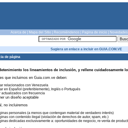
Acerca de
|
Mapa del Sitio
|
Recomiéndenos
|
Pagina de inicio
|
Novedades
Sugiera un enlace a incluir en GUIA.COM.VE
ia de página
detenimiento los lineamientos de inclusión, y rellene cuidadosamente lo
es que incluimos en Guia.com.ve deben:
ar relacionados con Venezuela
ar en Español (preferiblemente), Inglés o Portugués
 actualizados con frecuencia
ner un diseño aceptable
l, no incluiremos
inas personales (a menos que contengan material de verdadero interés)
inas con contenido ilegal (violación de derechos de autor, spam, etc.)
inas dedicadas exclusivamente a: oportunidades de negocio, re-venta de productos