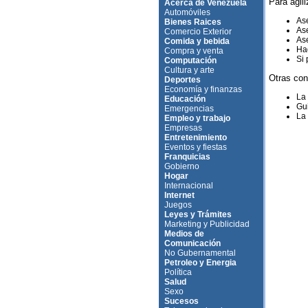
Para agili
Acerca de Venezuela
Automóviles
Ase
Bienes Raices
Ase
Comercio Exterior
Ase
Comida y bebida
Hag
Compra y venta
Si 
Computación
Cultura y arte
Otras con
Deportes
Economía y finanzas
La
Educación
Gui
Emergencias
La 
Empleo y trabajo
Empresas
Entretenimiento
Eventos y fiestas
Franquicias
Gobierno
Hogar
Internacional
Internet
Juegos
Leyes y Trámites
Marketing y Publicidad
Medios de
Comunicación
No Gubernamental
Petroleo y Energia
Política
Salud
Sexo
Sucesos