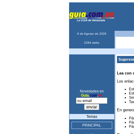
6 de Agosto de 2026
2284 webs
Sugerenc
Lea con 
Los enlac
Est
Novedades en
Est
Guia
.
com
.
ve
Ser
Te
En genera
Temas
Pág
Pág
PRINCIPAL
Pág