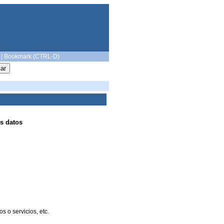
|
Bookmark (CTRL-D)
s datos
 o servicios, etc.