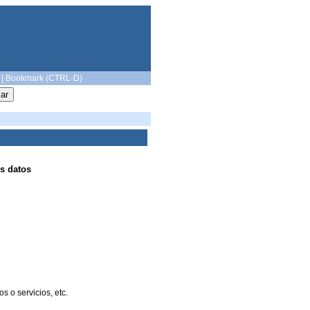
|
Bookmark (CTRL-D)
s datos
 o servicios, etc.