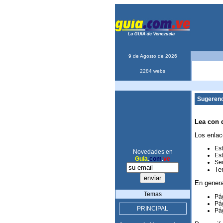
9 de Agosto de 2026
2284 webs
Sugerenc
Lea con 
Los enlac
Est
Novedades en
Est
Guia
.
com
.
ve
Ser
Te
En genera
Temas
Pág
Pág
PRINCIPAL
Pág