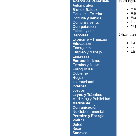
Para agili
Acerca de Venezuela
Automóviles
Ase
Bienes Raices
Ase
Comercio Exterior
Ase
Comida y bebida
Hag
Compra y venta
Si 
Computación
Cultura y arte
Otras con
Deportes
Economía y finanzas
La
Educación
Gui
Emergencias
La 
Empleo y trabajo
Empresas
Entretenimiento
Eventos y fiestas
Franquicias
Gobierno
Hogar
Internacional
Internet
Juegos
Leyes y Trámites
Marketing y Publicidad
Medios de
Comunicación
No Gubernamental
Petroleo y Energia
Política
Salud
Sexo
Sucesos