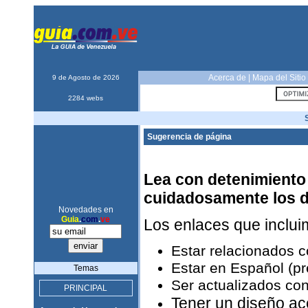
Acerca de
|
Mapa del Sitio
9 de Agosto de 2026
2284 webs
Sugerencia de página
Lea con detenimiento 
cuidadosamente los 
Novedades en
Guia
.
com
.
ve
Los enlaces que inclu
Estar relacionados 
Estar en Español (pr
Temas
Ser actualizados con
PRINCIPAL
Tener un diseño ac