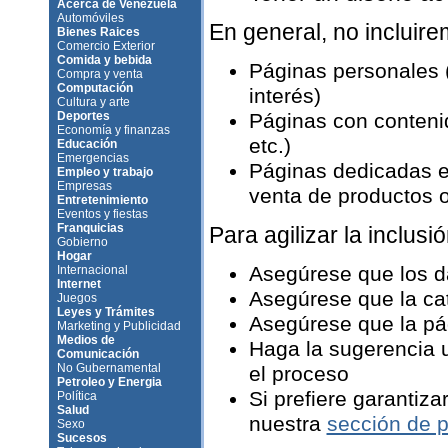
Acerca de Venezuela
Automóviles
En general, no incluir
Bienes Raices
Comercio Exterior
Comida y bebida
Páginas personales 
Compra y venta
Computación
interés)
Cultura y arte
Deportes
Páginas con contenid
Economía y finanzas
etc.)
Educación
Emergencias
Páginas dedicadas e
Empleo y trabajo
Empresas
venta de productos o 
Entretenimiento
Eventos y fiestas
Franquicias
Para agilizar la inclusió
Gobierno
Hogar
Asegúrese que los d
Internacional
Internet
Asegúrese que la ca
Juegos
Leyes y Trámites
Asegúrese que la pág
Marketing y Publicidad
Medios de
Haga la sugerencia u
Comunicación
No Gubernamental
el proceso
Petroleo y Energia
Si prefiere garantiza
Política
Salud
nuestra
sección de p
Sexo
Sucesos