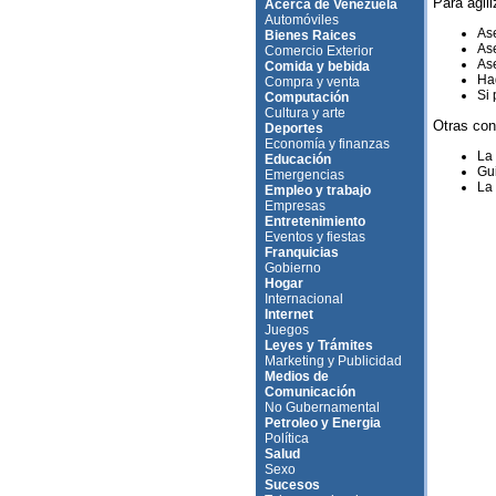
Para agili
Acerca de Venezuela
Automóviles
Ase
Bienes Raices
Ase
Comercio Exterior
Ase
Comida y bebida
Hag
Compra y venta
Si 
Computación
Cultura y arte
Otras con
Deportes
Economía y finanzas
La
Educación
Gui
Emergencias
La 
Empleo y trabajo
Empresas
Entretenimiento
Eventos y fiestas
Franquicias
Gobierno
Hogar
Internacional
Internet
Juegos
Leyes y Trámites
Marketing y Publicidad
Medios de
Comunicación
No Gubernamental
Petroleo y Energia
Política
Salud
Sexo
Sucesos