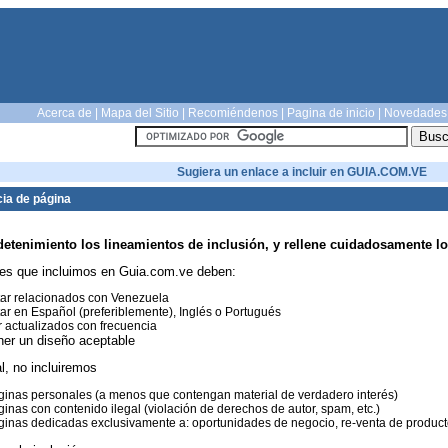
Acerca de
|
Mapa del Sitio
|
Recomiéndenos
|
Pagina de inicio
|
Novedades
Sugiera un enlace a incluir en GUIA.COM.VE
ia de página
detenimiento los lineamientos de inclusión, y rellene cuidadosamente lo
es que incluimos en Guia.com.ve deben:
ar relacionados con Venezuela
ar en Español (preferiblemente), Inglés o Portugués
 actualizados con frecuencia
ner un diseño aceptable
l, no incluiremos
inas personales (a menos que contengan material de verdadero interés)
inas con contenido ilegal (violación de derechos de autor, spam, etc.)
inas dedicadas exclusivamente a: oportunidades de negocio, re-venta de productos