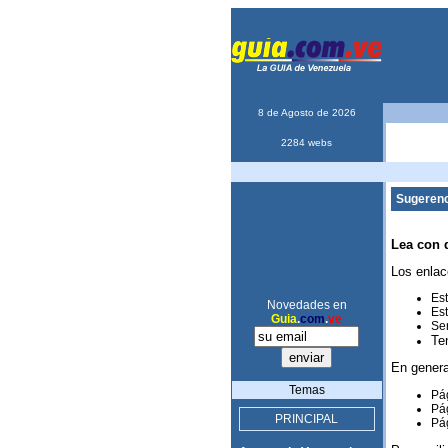
8 de Agosto de 2026
2284 webs
Sugerenc
Lea con 
Los enlac
Est
Novedades en
Est
Guia
.
com
.
ve
Ser
Te
En genera
Temas
Pág
Pág
PRINCIPAL
Pág