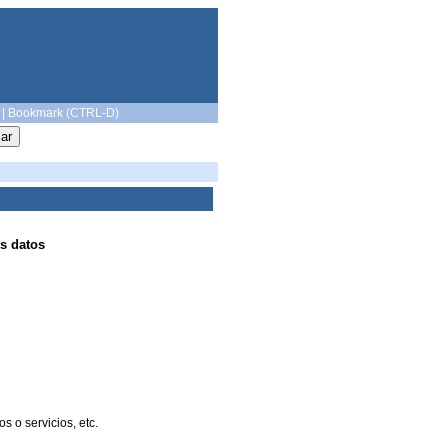
|
Bookmark (CTRL-D)
s datos
 o servicios, etc.