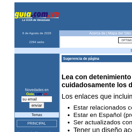
Acerca de
|
Mapa del Sitio
6 de Agosto de 2026
2284 webs
Sugerencia de página
Lea con detenimiento 
cuidadosamente los 
Novedades en
Guia
.
com
.
ve
Los enlaces que inclu
Estar relacionados 
Estar en Español (pr
Temas
Ser actualizados con
PRINCIPAL
Tener un diseño ac