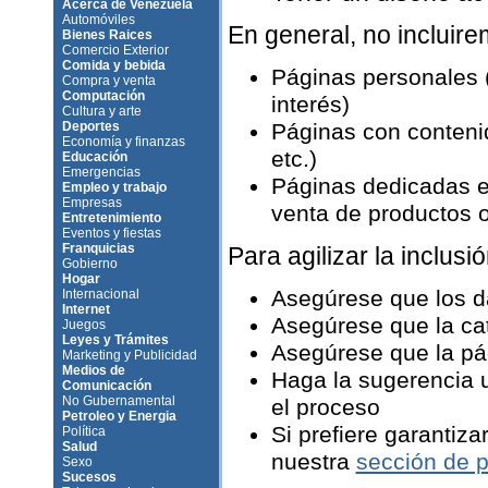
Acerca de Venezuela
Automóviles
En general, no incluir
Bienes Raices
Comercio Exterior
Comida y bebida
Páginas personales 
Compra y venta
Computación
interés)
Cultura y arte
Deportes
Páginas con contenid
Economía y finanzas
etc.)
Educación
Emergencias
Páginas dedicadas e
Empleo y trabajo
Empresas
venta de productos o 
Entretenimiento
Eventos y fiestas
Franquicias
Para agilizar la inclusió
Gobierno
Hogar
Asegúrese que los d
Internacional
Internet
Asegúrese que la ca
Juegos
Leyes y Trámites
Asegúrese que la pág
Marketing y Publicidad
Medios de
Haga la sugerencia u
Comunicación
No Gubernamental
el proceso
Petroleo y Energia
Si prefiere garantiza
Política
Salud
nuestra
sección de p
Sexo
Sucesos