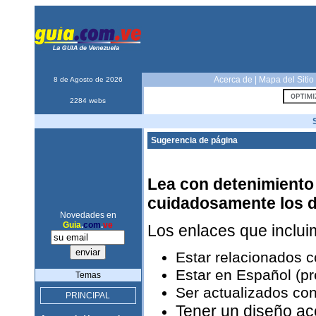
Acerca de
|
Mapa del Sitio
8 de Agosto de 2026
2284 webs
Sugerencia de página
Lea con detenimiento 
cuidadosamente los 
Novedades en
Guia
.
com
.
ve
Los enlaces que inclu
Estar relacionados 
Estar en Español (pr
Temas
Ser actualizados con
PRINCIPAL
Tener un diseño ac