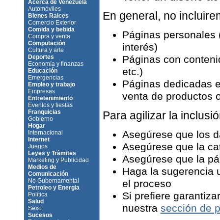
Acerca de Venezuela
Automóviles
En general, no incluir
Bienes Raices
Comercio Exterior
Comida y bebida
Páginas personales 
Compra y venta
Computación
interés)
Cultura y arte
Deportes
Páginas con contenid
Economía y finanzas
etc.)
Educación
Emergencias
Páginas dedicadas e
Empleo y trabajo
Empresas
venta de productos o 
Entretenimiento
Eventos y fiestas
Franquicias
Para agilizar la inclusió
Gobierno
Hogar
Asegúrese que los d
Internacional
Internet
Asegúrese que la ca
Juegos
Leyes y Trámites
Asegúrese que la pág
Marketing y Publicidad
Medios de
Haga la sugerencia u
Comunicación
No Gubernamental
el proceso
Petroleo y Energia
Si prefiere garantiza
Política
Salud
nuestra
sección de p
Sexo
Sucesos