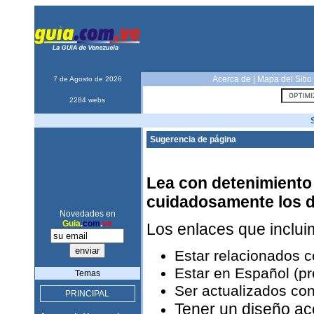
Acerca de
|
Mapa del Sitio
7 de Agosto de 2026
2284 webs
Sugerencia de página
Lea con detenimiento 
cuidadosamente los 
Novedades en
Guia
.
com
.
ve
Los enlaces que inclu
Estar relacionados 
Estar en Español (pr
Temas
Ser actualizados con
PRINCIPAL
Tener un diseño ac