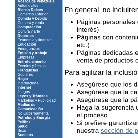
Acerca de Venezuela
Automóviles
En general, no incluir
Bienes Raices
Comercio Exterior
Comida y bebida
Páginas personales 
Compra y venta
Computación
interés)
Cultura y arte
Deportes
Páginas con contenid
Economía y finanzas
etc.)
Educación
Emergencias
Páginas dedicadas e
Empleo y trabajo
Empresas
venta de productos o 
Entretenimiento
Eventos y fiestas
Franquicias
Para agilizar la inclusió
Gobierno
Hogar
Asegúrese que los d
Internacional
Internet
Asegúrese que la ca
Juegos
Leyes y Trámites
Asegúrese que la pág
Marketing y Publicidad
Medios de
Haga la sugerencia u
Comunicación
No Gubernamental
el proceso
Petroleo y Energia
Si prefiere garantiza
Política
Salud
nuestra
sección de p
Sexo
Sucesos