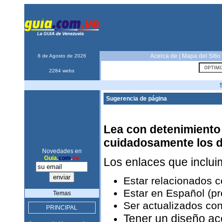
Acerca de
|
Mapa del Sitio
8 de Agosto de 2026
2284 webs
Sugerencia de página
Lea con detenimiento 
cuidadosamente los 
Novedades en
Guia
.
com
.
ve
Los enlaces que inclu
Estar relacionados 
Estar en Español (pr
Temas
Ser actualizados con
PRINCIPAL
Tener un diseño ac