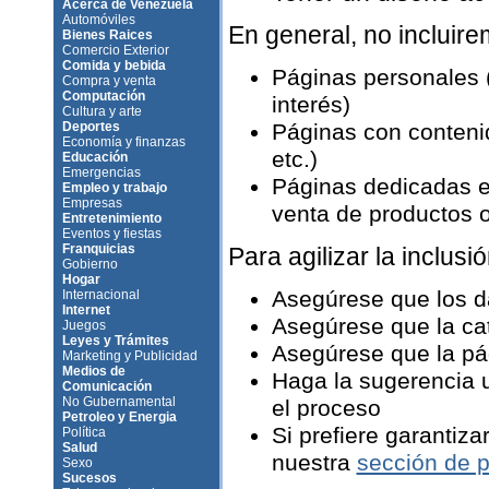
Acerca de Venezuela
Automóviles
En general, no incluir
Bienes Raices
Comercio Exterior
Comida y bebida
Páginas personales 
Compra y venta
Computación
interés)
Cultura y arte
Deportes
Páginas con contenid
Economía y finanzas
etc.)
Educación
Emergencias
Páginas dedicadas e
Empleo y trabajo
Empresas
venta de productos o 
Entretenimiento
Eventos y fiestas
Franquicias
Para agilizar la inclusió
Gobierno
Hogar
Asegúrese que los d
Internacional
Internet
Asegúrese que la ca
Juegos
Leyes y Trámites
Asegúrese que la pág
Marketing y Publicidad
Medios de
Haga la sugerencia u
Comunicación
No Gubernamental
el proceso
Petroleo y Energia
Si prefiere garantiza
Política
Salud
nuestra
sección de p
Sexo
Sucesos