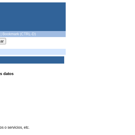
|
Bookmark (CTRL-D)
s datos
 o servicios, etc.