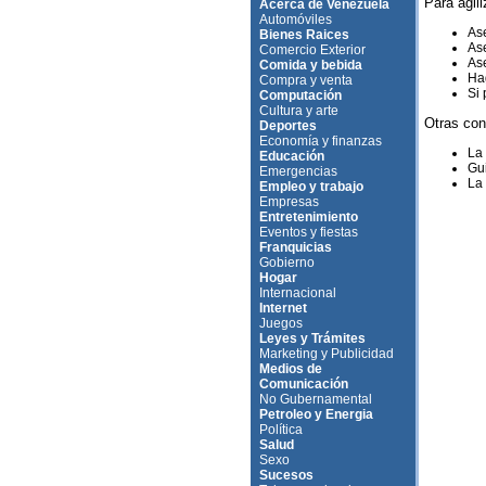
Para agili
Acerca de Venezuela
Automóviles
Ase
Bienes Raices
Ase
Comercio Exterior
Ase
Comida y bebida
Hag
Compra y venta
Si 
Computación
Cultura y arte
Otras con
Deportes
Economía y finanzas
La
Educación
Gui
Emergencias
La 
Empleo y trabajo
Empresas
Entretenimiento
Eventos y fiestas
Franquicias
Gobierno
Hogar
Internacional
Internet
Juegos
Leyes y Trámites
Marketing y Publicidad
Medios de
Comunicación
No Gubernamental
Petroleo y Energia
Política
Salud
Sexo
Sucesos