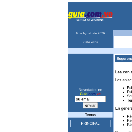
6 de Agosto de 2026
2284 webs
Sugerenc
Lea con 
Los enlac
Est
Novedades en
Est
Guia
.
com
.
ve
Ser
Te
En genera
Temas
Pág
Pág
PRINCIPAL
Pág