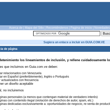
Acerca de
|
Mapa del Sitio
|
Recomiéndenos
|
Pagina de inicio
|
Novedades
Sugiera un enlace a incluir en GUIA.COM.VE
ia de página
detenimiento los lineamientos de inclusión, y rellene cuidadosamente lo
es que incluimos en Guia.com.ve deben:
ar relacionados con Venezuela
ar en Español (preferiblemente), Inglés o Portugués
 actualizados con frecuencia
ner un diseño aceptable
l, no incluiremos
inas personales (a menos que contengan material de verdadero interés)
inas con contenido ilegal (violación de derechos de autor, spam, etc.)
inas dedicadas exclusivamente a: oportunidades de negocio, re-venta de productos