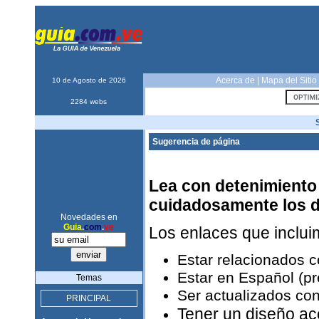
Acerca de
|
Mapa del Sitio
10 de Agosto de 2026
2284 webs
Sugerencia de página
Lea con detenimiento 
cuidadosamente los 
Novedades en
Guia
.
com
.
ve
Los enlaces que inclu
Estar relacionados 
Estar en Español (pr
Temas
Ser actualizados con
PRINCIPAL
Tener un diseño ac