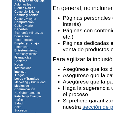
Acerca de Venezuela
Automóviles
En general, no incluir
Bienes Raices
Comercio Exterior
Comida y bebida
Páginas personales 
Compra y venta
Computación
interés)
Cultura y arte
Deportes
Páginas con contenid
Economía y finanzas
etc.)
Educación
Emergencias
Páginas dedicadas e
Empleo y trabajo
Empresas
venta de productos o 
Entretenimiento
Eventos y fiestas
Franquicias
Para agilizar la inclusió
Gobierno
Hogar
Asegúrese que los d
Internacional
Internet
Asegúrese que la ca
Juegos
Leyes y Trámites
Asegúrese que la pág
Marketing y Publicidad
Medios de
Haga la sugerencia u
Comunicación
No Gubernamental
el proceso
Petroleo y Energia
Si prefiere garantiza
Política
Salud
nuestra
sección de p
Sexo
Sucesos