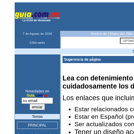
Acerca de
|
Mapa del Sitio
7 de Agosto de 2026
2284 webs
Sugerencia de página
Lea con detenimiento 
cuidadosamente los 
Novedades en
Guia
.
com
.
ve
Los enlaces que inclu
Estar relacionados 
Estar en Español (pr
Temas
Ser actualizados con
PRINCIPAL
Tener un diseño ac