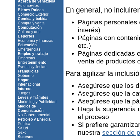
Acerca de Venezuela
Automóviles
En general, no incluir
Bienes Raices
Comercio Exterior
Comida y bebida
Páginas personales 
Compra y venta
Computación
interés)
Cultura y arte
Deportes
Páginas con contenid
Economía y finanzas
etc.)
Educación
Emergencias
Páginas dedicadas e
Empleo y trabajo
Empresas
venta de productos o 
Entretenimiento
Eventos y fiestas
Franquicias
Para agilizar la inclusió
Gobierno
Hogar
Asegúrese que los d
Internacional
Internet
Asegúrese que la ca
Juegos
Leyes y Trámites
Asegúrese que la pág
Marketing y Publicidad
Medios de
Haga la sugerencia u
Comunicación
No Gubernamental
el proceso
Petroleo y Energia
Si prefiere garantiza
Política
Salud
nuestra
sección de p
Sexo
Sucesos