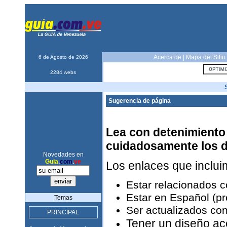
Acerca de
|
Mapa del Sitio
6 de Agosto de 2026
2284 webs
Sugerencia de página
Lea con detenimiento 
cuidadosamente los 
Novedades en
Guia
.
com
.
ve
Los enlaces que inclu
Estar relacionados 
Estar en Español (pr
Temas
Ser actualizados con
PRINCIPAL
Tener un diseño ac